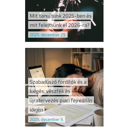
Mit tanultunk 2025-ben és
mit felejtsünk el 2026-ra?
2025. december 29.
Szabadúszó fordítók és a
kiégés: vészfék és
újratervezés piaci fejreállás
idején
2025. december 9.