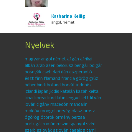
Katharina Kellig
angol, német
Nyelvek
magyar angol német afgán afrikai
albán arab azeri belorusz bengáli bolgár
bosnyák cseh dari dán eszperantó
észt finn flamand francia görög grúz
héber hindi holland horvát indonéz
izlandi japán jiddis katalán kazah kelta
kínai koreai kurd latin lengyel lett litván
lovári cigány macedón mandarin
moldáv mongol norvég olasz orosz
ógörög ótörök örmény perzsa
portugál román ruszin spanyol svéd
szerb szlovák szlovén tagalog tamil