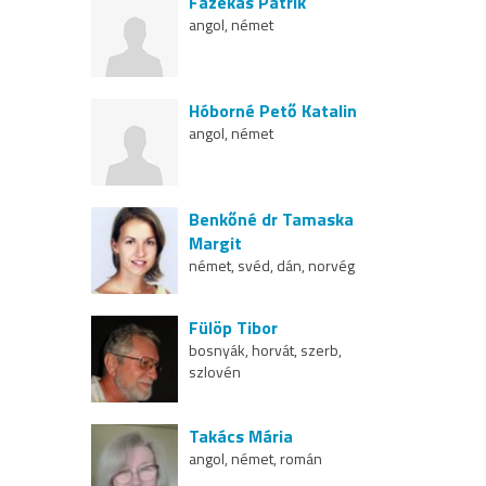
Fazekas Patrik
angol, német
Hóborné Pető Katalin
angol, német
Benkőné dr Tamaska
Margit
német, svéd, dán, norvég
Fülöp Tibor
bosnyák, horvát, szerb,
szlovén
Takács Mária
angol, német, román