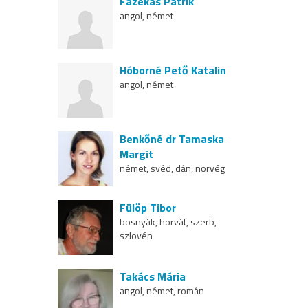
Fazekas Patrik
angol, német
Hóborné Pető Katalin
angol, német
Benkőné dr Tamaska
Margit
német, svéd, dán, norvég
Fülöp Tibor
bosnyák, horvát, szerb,
szlovén
Takács Mária
angol, német, román