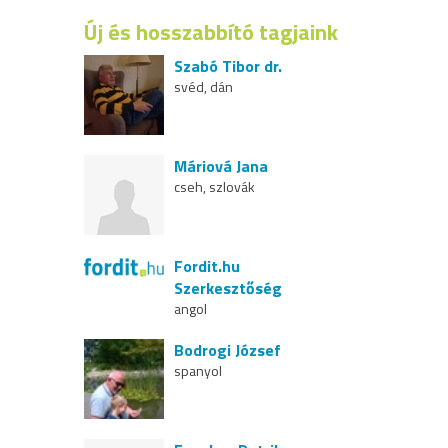
Új és hosszabbító tagjaink
Szabó Tibor dr.
svéd, dán
Máriová Jana
cseh, szlovák
Fordit.hu
Szerkesztőség
angol
Bodrogi József
spanyol