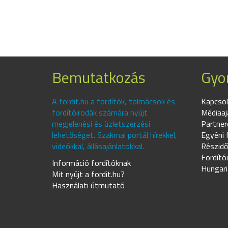
Bemutatkozás
Gyor
A fordit.hu a fordítók, tolmácsok és
Kapcsol
fordítóirodák számára nyújt
Médiaaj
megjelenési és üzletszerzési
Partner
lehetőséget. Szakmai portál hírekkel,
Egyéni 
videókkal, állásajánlatokkal.
Részidő
Fordító
Információ fordítóknak
Hungari
Mit nyújt a fordit.hu?
Használati útmutató