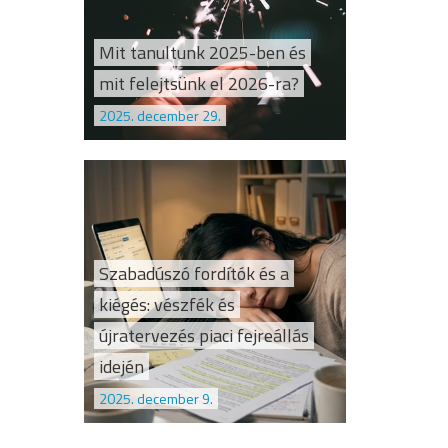
Mit tanultunk 2025-ben és
mit felejtsünk el 2026-ra?
2025. december 29.
Szabadúszó fordítók és a
kiégés: vészfék és
újratervezés piaci fejreállás
idején
2025. december 9.