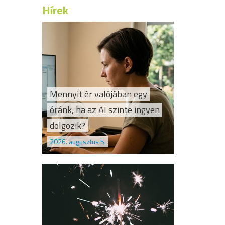
Hírek
Mennyit ér valójában egy
óránk, ha az AI szinte ingyen
dolgozik?
2026. augusztus 5.