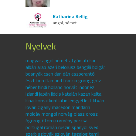
Katharina Kellig
angol, német
Nyelvek
magyar angol német afgán afrikai
albán arab azeri belorusz bengáli bolgár
bosnyák cseh dari dán eszperantó
észt finn flamand francia görög grúz
héber hindi holland horvát indonéz
izlandi japán jiddis katalán kazah kelta
kínai koreai kurd latin lengyel lett litván
lovári cigány macedón mandarin
moldáv mongol norvég olasz orosz
ógörög ótörök örmény perzsa
portugál román ruszin spanyol svéd
szerb szlovák szlovén tagalog tamil