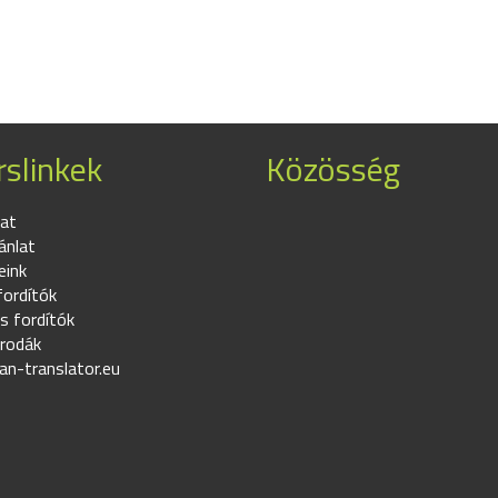
slinkek
Közösség
at
ánlat
eink
fordítók
s fordítók
irodák
an-translator.eu