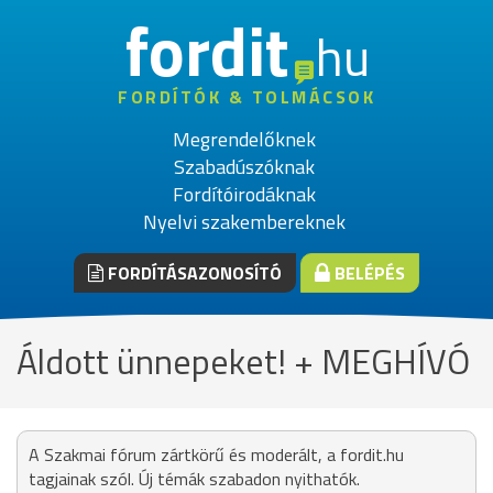
fordit
hu
FORDÍTÓK & TOLMÁCSOK
Megrendelőknek
Szabadúszóknak
Fordítóirodáknak
Nyelvi szakembereknek
FORDÍTÁSAZONOSÍTÓ
BELÉPÉS
Áldott ünnepeket! + MEGHÍVÓ
A Szakmai fórum zártkörű és moderált, a fordit.hu
tagjainak szól. Új témák szabadon nyithatók.