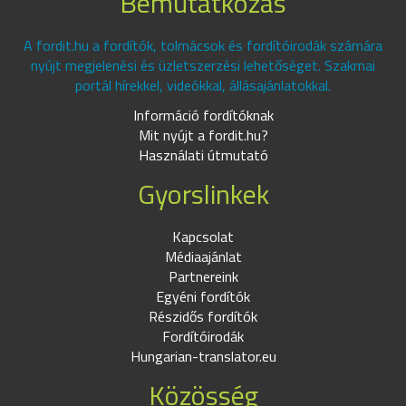
Bemutatkozás
A fordit.hu a fordítók, tolmácsok és fordítóirodák számára
nyújt megjelenési és üzletszerzési lehetőséget. Szakmai
portál hírekkel, videókkal, állásajánlatokkal.
Információ fordítóknak
Mit nyújt a fordit.hu?
Használati útmutató
Gyorslinkek
Kapcsolat
Médiaajánlat
Partnereink
Egyéni fordítók
Részidős fordítók
Fordítóirodák
Hungarian-translator.eu
Közösség