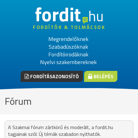
fordit
hu
FORDÍTÓK & TOLMÁCSOK
Megrendelőknek
Szabadúszóknak
Fordítóirodáknak
Nyelvi szakembereknek
FORDÍTÁSAZONOSÍTÓ
BELÉPÉS
Fórum
A Szakmai fórum zártkörű és moderált, a fordit.hu
tagjainak szól. Új témák szabadon nyithatók.