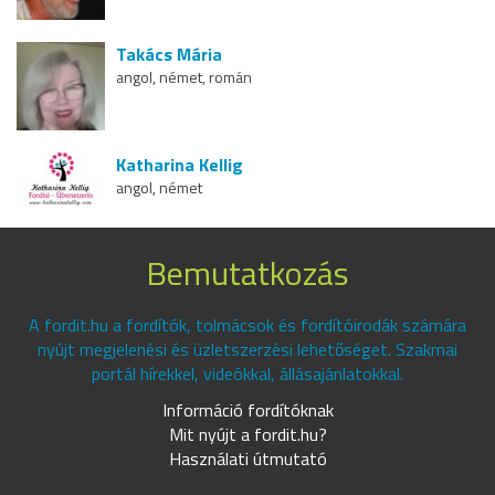
Takács Mária
angol, német, román
Katharina Kellig
angol, német
Bemutatkozás
A fordit.hu a fordítók, tolmácsok és fordítóirodák számára
nyújt megjelenési és üzletszerzési lehetőséget. Szakmai
portál hírekkel, videókkal, állásajánlatokkal.
Információ fordítóknak
Mit nyújt a fordit.hu?
Használati útmutató