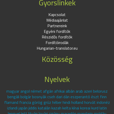
Gyorslinkek
Kapcsolat
Médiaajánlat
Partnereink
Egyéni fordítók
Részidős fordítók
Fordítóirodák
Hungarian-translator.eu
Közösség
Nyelvek
magyar angol német afgán afrikai albán arab azeri belorusz
bengáli bolgár bosnyák cseh dari dán eszperantó észt finn
flamand francia görög grúz héber hindi holland horvát indonéz
izlandi japán jiddis katalán kazah kelta kínai koreai kurd latin
lengyel lett litván lovári cigány macedón mandarin moldáv