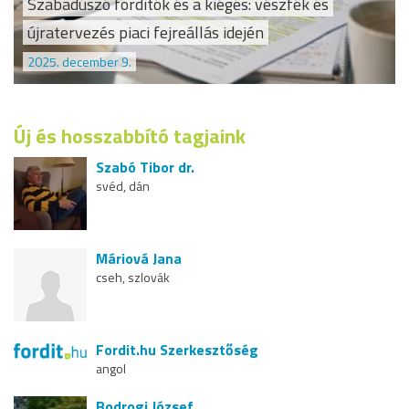
Szabadúszó fordítók és a kiégés: vészfék és
újratervezés piaci fejreállás idején
2025. december 9.
Új és hosszabbító tagjaink
Szabó Tibor dr.
svéd, dán
Máriová Jana
cseh, szlovák
Fordit.hu Szerkesztőség
angol
Bodrogi József