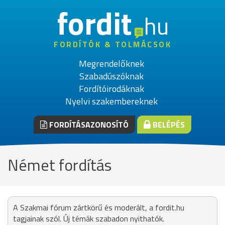
fordit
hu
FORDÍTÓK & TOLMÁCSOK
Megrendelőknek
Szabadúszóknak
Fordítóirodáknak
Nyelvi szakembereknek
FORDÍTÁSAZONOSÍTÓ
BELÉPÉS
Német fordítás
A Szakmai fórum zártkörű és moderált, a fordit.hu
tagjainak szól. Új témák szabadon nyithatók.