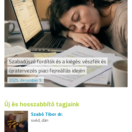
Szabadúszó fordítók és a kiégés: vészfék és
újratervezés piaci fejreállás idején
2025. december 9.
Új és hosszabbító tagjaink
Szabó Tibor dr.
svéd, dán