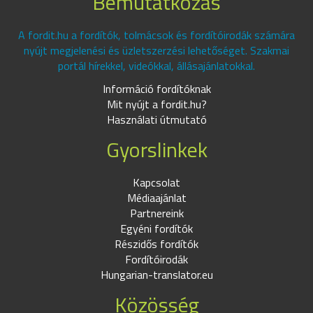
Bemutatkozás
A fordit.hu a fordítók, tolmácsok és fordítóirodák számára
nyújt megjelenési és üzletszerzési lehetőséget. Szakmai
portál hírekkel, videókkal, állásajánlatokkal.
Információ fordítóknak
Mit nyújt a fordit.hu?
Használati útmutató
Gyorslinkek
Kapcsolat
Médiaajánlat
Partnereink
Egyéni fordítók
Részidős fordítók
Fordítóirodák
Hungarian-translator.eu
Közösség