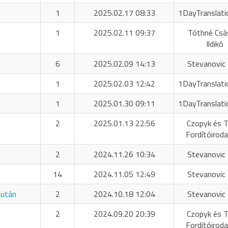
1
2025.02.17 08:33
1DayTranslati
1
2025.02.11 09:37
Tóthné Csá
Ildikó
6
2025.02.09 14:13
Stevanovic 
1
2025.02.03 12:42
1DayTranslati
1
2025.01.30 09:11
1DayTranslati
2
2025.01.13 22:56
Czopyk és T
Fordítóiroda
2
2024.11.26 10:34
Stevanovic 
14
2024.11.05 12:49
Stevanovic 
 után
2
2024.10.18 12:04
Stevanovic 
2
2024.09.20 20:39
Czopyk és T
Fordítóiroda