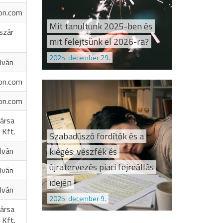
on.com
Mit tanultunk 2025-ben és
szár
mit felejtsünk el 2026-ra?
2025. december 29.
Iván
on.com
on.com
ársa
 Kft.
Szabadúszó fordítók és a
kiégés: vészfék és
Iván
újratervezés piaci fejreállás
Iván
idején
Iván
2025. december 9.
ársa
 Kft.