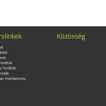
slinkek
Közösség
at
ánlat
eink
fordítók
s fordítók
irodák
an-translator.eu