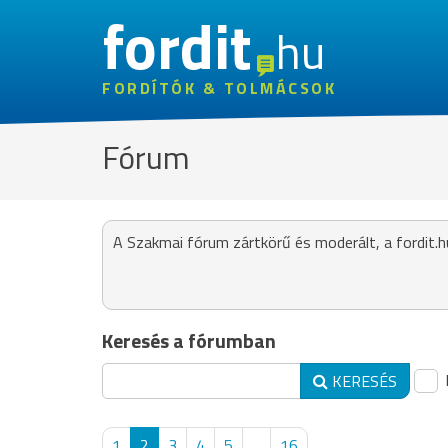
fordit
hu
FORDÍTÓK & TOLMÁCSOK
Fórum
A Szakmai fórum zártkörű és moderált, a fordit.h
Keresés a fórumban
KERESÉS
1
2
3
4
5
...
16