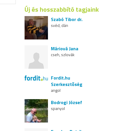
Új és hosszabbító tagjaink
Szabó Tibor dr.
svéd, dán
Máriová Jana
cseh, szlovák
Fordit.hu
Szerkesztőség
angol
Bodrogi József
spanyol