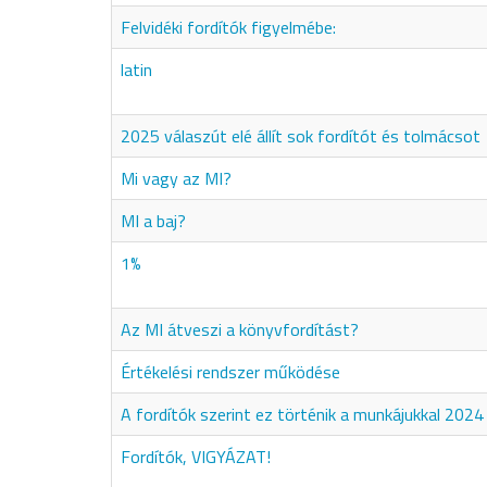
Felvidéki fordítók figyelmébe:
latin
2025 válaszút elé állít sok fordítót és tolmácsot
Mi vagy az MI?
MI a baj?
1%
Az MI átveszi a könyvfordítást?
Értékelési rendszer működése
A fordítók szerint ez történik a munkájukkal 2024
Fordítók, VIGYÁZAT!