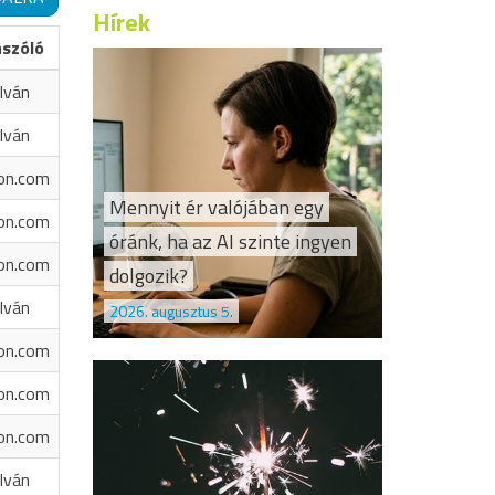
Hírek
ászóló
Iván
Iván
on.com
Mennyit ér valójában egy
on.com
óránk, ha az AI szinte ingyen
on.com
dolgozik?
Iván
2026. augusztus 5.
on.com
on.com
on.com
Iván