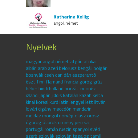
Katharina Kellig
angol, német
Nyelvek
magyar angol német afgán afrikai
albán arab azeri belorusz bengáli bolgár
bosnyák cseh dari dán eszperantó
észt finn flamand francia görög grúz
héber hindi holland horvát indonéz
izlandi japán jiddis katalán kazah kelta
kínai koreai kurd latin lengyel lett litván
lovári cigány macedón mandarin
moldáv mongol norvég olasz orosz
ógörög ótörök örmény perzsa
portugál román ruszin spanyol svéd
szerb szlovák szlovén tagalog tamil