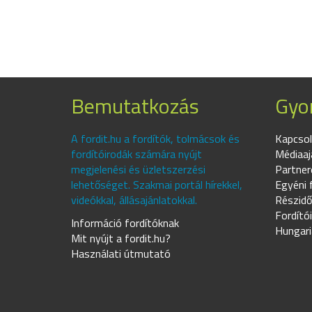
Bemutatkozás
Gyor
A fordit.hu a fordítók, tolmácsok és
Kapcsol
fordítóirodák számára nyújt
Médiaaj
megjelenési és üzletszerzési
Partner
lehetőséget. Szakmai portál hírekkel,
Egyéni 
videókkal, állásajánlatokkal.
Részidő
Fordító
Információ fordítóknak
Hungari
Mit nyújt a fordit.hu?
Használati útmutató