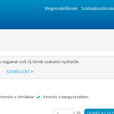
Megrendelőknek
Szabadúszóknak
u tagjainak szól. Új témák szabadon nyithatók.
SZABÁLYZAT
Keresés a témákban
Keresés a bejegyzésekben
/ 16
UGRÁS AZ OL