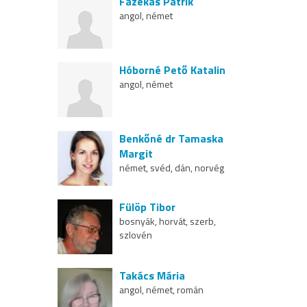
Fazekas Patrik
angol, német
Hóborné Pető Katalin
angol, német
Benkőné dr Tamaska
Margit
német, svéd, dán, norvég
Fülöp Tibor
bosnyák, horvát, szerb,
szlovén
Takács Mária
angol, német, román