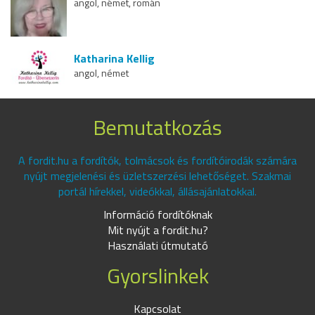
angol, német, román
Katharina Kellig
angol, német
Bemutatkozás
A fordit.hu a fordítók, tolmácsok és fordítóirodák számára
nyújt megjelenési és üzletszerzési lehetőséget. Szakmai
portál hírekkel, videókkal, állásajánlatokkal.
Információ fordítóknak
Mit nyújt a fordit.hu?
Használati útmutató
Gyorslinkek
Kapcsolat