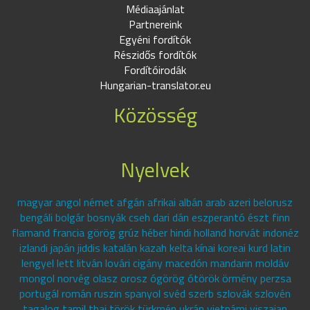
Médiaajánlat
Partnereink
Egyéni fordítók
Részidős fordítók
Fordítóirodák
Hungarian-translator.eu
Közösség
Nyelvek
magyar angol német afgán afrikai albán arab azeri belorusz
bengáli bolgár bosnyák cseh dari dán eszperantó észt finn
flamand francia görög grúz héber hindi holland horvát indonéz
izlandi japán jiddis katalán kazah kelta kínai koreai kurd latin
lengyel lett litván lovári cigány macedón mandarin moldáv
mongol norvég olasz orosz ógörög ótörök örmény perzsa
portugál román ruszin spanyol svéd szerb szlovák szlovén
tagalog tamil thai török türkmén ukrán vietnámi viszajan