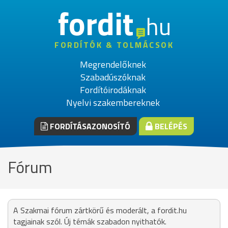
fordit
hu
FORDÍTÓK & TOLMÁCSOK
Megrendelőknek
Szabadúszóknak
Fordítóirodáknak
Nyelvi szakembereknek
FORDÍTÁSAZONOSÍTÓ
BELÉPÉS
Fórum
A Szakmai fórum zártkörű és moderált, a fordit.hu
tagjainak szól. Új témák szabadon nyithatók.