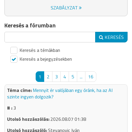
SZABÁLYZAT
Keresés a fórumban
KERESÉS
Keresés a témákban
Keresés a bejegyzésekben
1
2
3
4
5
...
16
Mennyit ér valójában egy óránk, ha az AI
szinte ingyen dolgozik?
3
2026.08.07 01:38
Stevanovic Iván