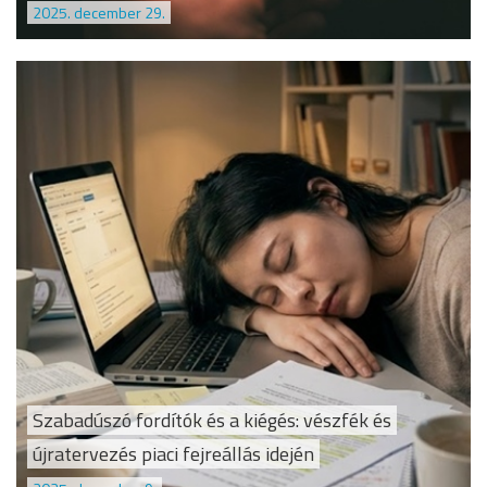
2025. december 29.
Szabadúszó fordítók és a kiégés: vészfék és
újratervezés piaci fejreállás idején