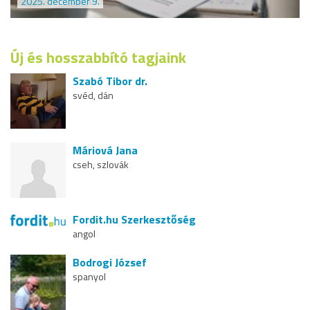
2025. december 9.
Új és hosszabbító tagjaink
Szabó Tibor dr.
svéd, dán
Máriová Jana
cseh, szlovák
Fordit.hu Szerkesztőség
angol
Bodrogi József
spanyol