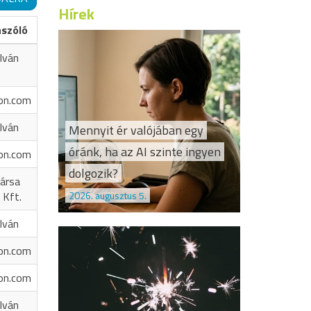
Hírek
ászóló
Iván
on.com
Iván
Mennyit ér valójában egy
óránk, ha az AI szinte ingyen
on.com
dolgozik?
ársa
2026. augusztus 5.
 Kft.
Iván
on.com
on.com
Iván