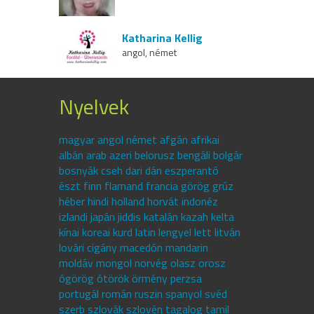
Katharina Kellig
angol, német
Nyelvek
magyar angol német afgán afrikai
albán arab azeri belorusz bengáli bolgár
bosnyák cseh dari dán eszperantó
észt finn flamand francia görög grúz
héber hindi holland horvát indonéz
izlandi japán jiddis katalán kazah kelta
kínai koreai kurd latin lengyel lett litván
lovári cigány macedón mandarin
moldáv mongol norvég olasz orosz
ógörög ótörök örmény perzsa
portugál román ruszin spanyol svéd
szerb szlovák szlovén tagalog tamil