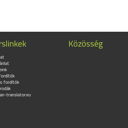
slinkek
Közösség
at
ánlat
eink
fordítók
s fordítók
irodák
an-translator.eu