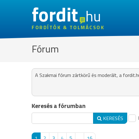
fordit
hu
FORDÍTÓK & TOLMÁCSOK
Fórum
A Szakmai fórum zártkörű és moderált, a fordit.h
Keresés a fórumban
KERESÉS
1
2
3
4
5
...
16