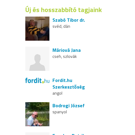
Új és hosszabbító tagjaink
Szabó Tibor dr.
svéd, dán
Máriová Jana
cseh, szlovák
Fordit.hu
Szerkesztőség
angol
Bodrogi József
spanyol