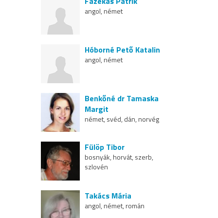
Fazekas Patrik
angol, német
Hóborné Pető Katalin
angol, német
Benkőné dr Tamaska
Margit
német, svéd, dán, norvég
Fülöp Tibor
bosnyák, horvát, szerb,
szlovén
Takács Mária
angol, német, román