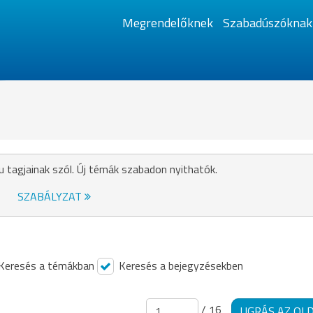
Megrendelőknek
Szabadúszóknak
u tagjainak szól. Új témák szabadon nyithatók.
SZABÁLYZAT
Keresés a témákban
Keresés a bejegyzésekben
/ 16
UGRÁS AZ OL