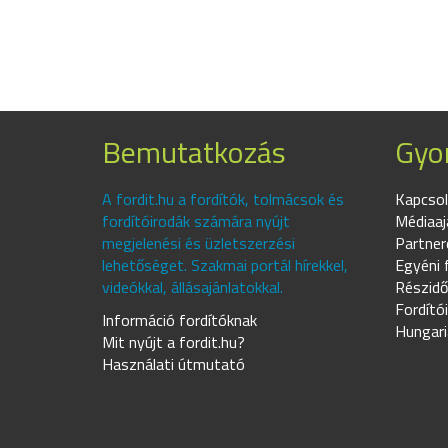
Bemutatkozás
Gyor
A fordit.hu a fordítók, tolmácsok és
Kapcsol
fordítóirodák számára nyújt
Médiaaj
megjelenési és üzletszerzési
Partner
lehetőséget. Szakmai portál hírekkel,
Egyéni 
videókkal, állásajánlatokkal.
Részidő
Fordító
Információ fordítóknak
Hungari
Mit nyújt a fordit.hu?
Használati útmutató