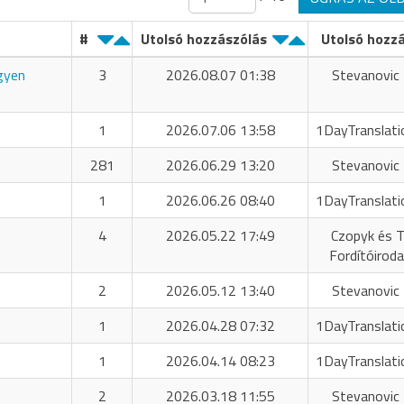
#
Utolsó hozzászólás
Utolsó hozz
ngyen
3
2026.08.07 01:38
Stevanovic 
1
2026.07.06 13:58
1DayTranslati
281
2026.06.29 13:20
Stevanovic 
1
2026.06.26 08:40
1DayTranslati
4
2026.05.22 17:49
Czopyk és T
Fordítóiroda
2
2026.05.12 13:40
Stevanovic 
1
2026.04.28 07:32
1DayTranslati
1
2026.04.14 08:23
1DayTranslati
2
2026.03.18 11:55
Stevanovic 