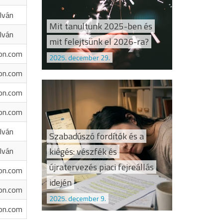
Iván
Mit tanultunk 2025-ben és
Iván
mit felejtsünk el 2026-ra?
on.com
2025. december 29.
on.com
on.com
on.com
Iván
Szabadúszó fordítók és a
kiégés: vészfék és
Iván
újratervezés piaci fejreállás
on.com
idején
on.com
2025. december 9.
on.com