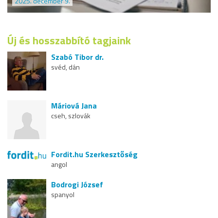
2025. december 9.
Új és hosszabbító tagjaink
Szabó Tibor dr.
svéd, dán
Máriová Jana
cseh, szlovák
Fordit.hu Szerkesztőség
angol
Bodrogi József
spanyol