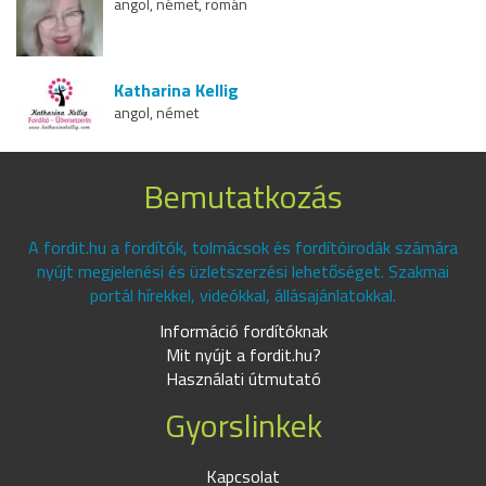
angol, német, román
Katharina Kellig
angol, német
Bemutatkozás
A fordit.hu a fordítók, tolmácsok és fordítóirodák számára
nyújt megjelenési és üzletszerzési lehetőséget. Szakmai
portál hírekkel, videókkal, állásajánlatokkal.
Információ fordítóknak
Mit nyújt a fordit.hu?
Használati útmutató
Gyorslinkek
Kapcsolat