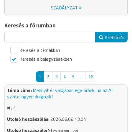
SZABÁLYZAT
Keresés a fórumban
KERESÉS
Keresés a témákban
Keresés a bejegyzésekben
1
2
3
4
5
...
16
Mennyit ér valójában egy óránk, ha az AI
szinte ingyen dolgozik?
4
2026.08.08 13:04
Stevanovic Iván