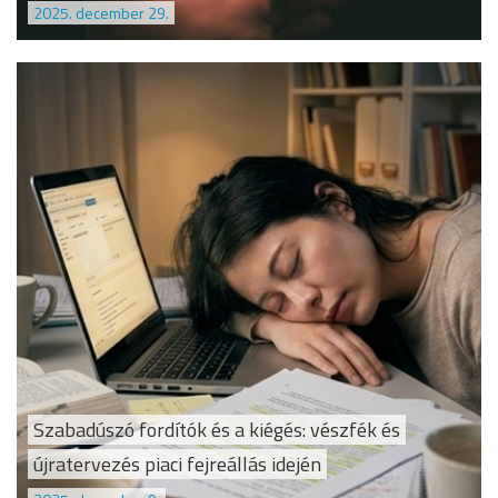
2025. december 29.
Szabadúszó fordítók és a kiégés: vészfék és
újratervezés piaci fejreállás idején