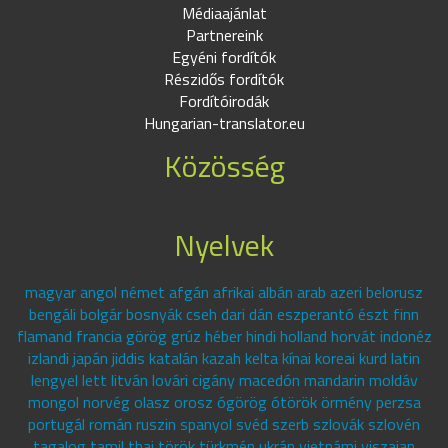
Médiaajánlat
Partnereink
Egyéni fordítók
Részidős fordítók
Fordítóirodák
Hungarian-translator.eu
Közösség
Nyelvek
magyar angol német afgán afrikai albán arab azeri belorusz
bengáli bolgár bosnyák cseh dari dán eszperantó észt finn
flamand francia görög grúz héber hindi holland horvát indonéz
izlandi japán jiddis katalán kazah kelta kínai koreai kurd latin
lengyel lett litván lovári cigány macedón mandarin moldáv
mongol norvég olasz orosz ógörög ótörök örmény perzsa
portugál román ruszin spanyol svéd szerb szlovák szlovén
tagalog tamil thai török türkmén ukrán vietnámi viszajan