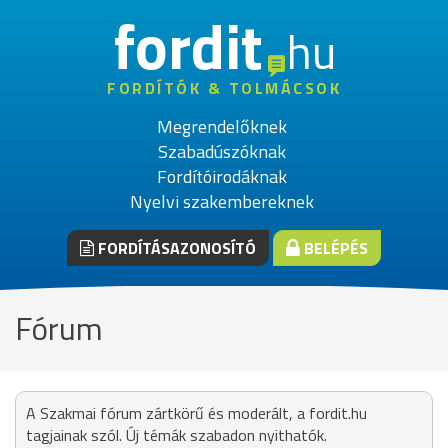
fordit
hu
FORDÍTÓK & TOLMÁCSOK
Megrendelőknek
Szabadúszóknak
Fordítóirodáknak
Nyelvi szakembereknek
FORDÍTÁSAZONOSÍTÓ
BELÉPÉS
Fórum
A Szakmai fórum zártkörű és moderált, a fordit.hu
tagjainak szól. Új témák szabadon nyithatók.