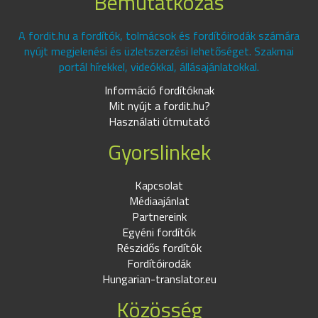
Bemutatkozás
A fordit.hu a fordítók, tolmácsok és fordítóirodák számára
nyújt megjelenési és üzletszerzési lehetőséget. Szakmai
portál hírekkel, videókkal, állásajánlatokkal.
Információ fordítóknak
Mit nyújt a fordit.hu?
Használati útmutató
Gyorslinkek
Kapcsolat
Médiaajánlat
Partnereink
Egyéni fordítók
Részidős fordítók
Fordítóirodák
Hungarian-translator.eu
Közösség