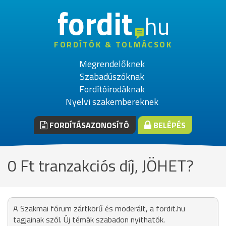
fordit
hu
FORDÍTÓK & TOLMÁCSOK
Megrendelőknek
Szabadúszóknak
Fordítóirodáknak
Nyelvi szakembereknek
FORDÍTÁSAZONOSÍTÓ
BELÉPÉS
0 Ft tranzakciós díj, JÖHET?
A Szakmai fórum zártkörű és moderált, a fordit.hu
tagjainak szól. Új témák szabadon nyithatók.