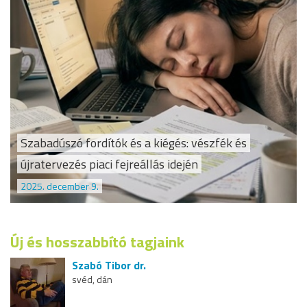
Szabadúszó fordítók és a kiégés: vészfék és
újratervezés piaci fejreállás idején
2025. december 9.
Új és hosszabbító tagjaink
Szabó Tibor dr.
svéd, dán