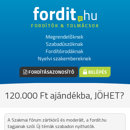
fordit
hu
FORDÍTÓK & TOLMÁCSOK
Megrendelőknek
Szabadúszóknak
Fordítóirodáknak
Nyelvi szakembereknek
FORDÍTÁSAZONOSÍTÓ
BELÉPÉS
120.000 Ft ajándékba, JÖHET?
A Szakmai fórum zártkörű és moderált, a fordit.hu
tagjainak szól. Új témák szabadon nyithatók.