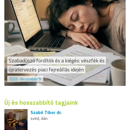
Szabadúszó fordítók és a kiégés: vészfék és
újratervezés piaci fejreállás idején
2025. december 9.
Új és hosszabbító tagjaink
Szabó Tibor dr.
svéd, dán