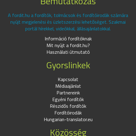
Bemutatkozás
A fordit.hu a fordítók, tolmácsok és fordítóirodák számára
nyújt megjelenési és üzletszerzési lehetőséget. Szakmai
portál hírekkel, videókkal, állásajánlatokkal.
Információ fordítóknak
Mit nyújt a fordit.hu?
Használati útmutató
Gyorslinkek
Kapcsolat
Médiaajánlat
Partnereink
Egyéni fordítók
Részidős fordítók
Fordítóirodák
Hungarian-translator.eu
Közösség