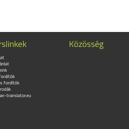
slinkek
Közösség
at
ánlat
eink
fordítók
s fordítók
irodák
an-translator.eu