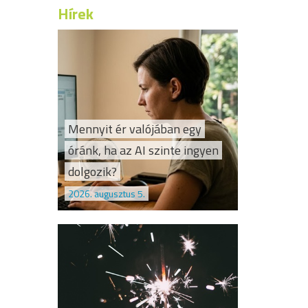
Hírek
Mennyit ér valójában egy
óránk, ha az AI szinte ingyen
dolgozik?
2026. augusztus 5.