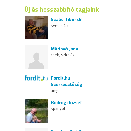
Új és hosszabbító tagjaink
Szabó Tibor dr.
svéd, dán
Máriová Jana
cseh, szlovák
Fordit.hu
Szerkesztőség
angol
Bodrogi József
spanyol