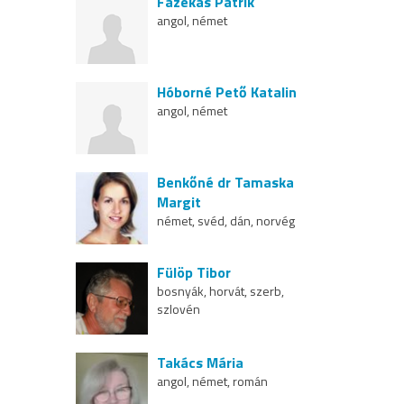
Fazekas Patrik
angol, német
Hóborné Pető Katalin
angol, német
Benkőné dr Tamaska
Margit
német, svéd, dán, norvég
Fülöp Tibor
bosnyák, horvát, szerb,
szlovén
Takács Mária
angol, német, román