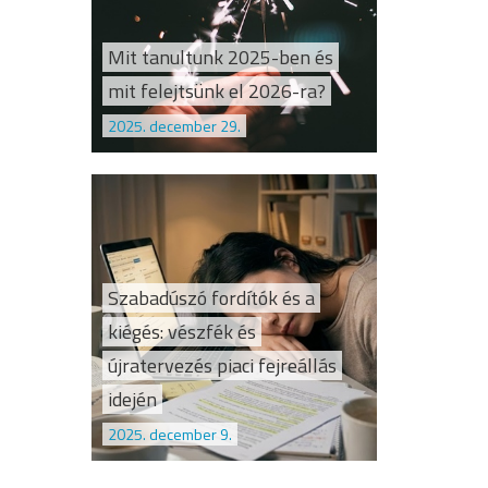
Mit tanultunk 2025-ben és
mit felejtsünk el 2026-ra?
2025. december 29.
Szabadúszó fordítók és a
kiégés: vészfék és
újratervezés piaci fejreállás
idején
2025. december 9.