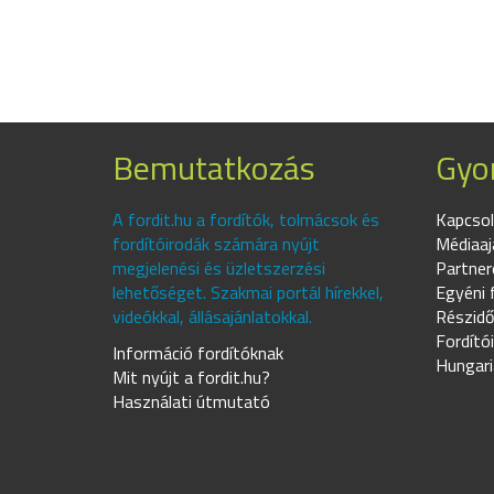
Bemutatkozás
Gyor
A fordit.hu a fordítók, tolmácsok és
Kapcsol
fordítóirodák számára nyújt
Médiaaj
megjelenési és üzletszerzési
Partner
lehetőséget. Szakmai portál hírekkel,
Egyéni 
videókkal, állásajánlatokkal.
Részidő
Fordító
Információ fordítóknak
Hungari
Mit nyújt a fordit.hu?
Használati útmutató