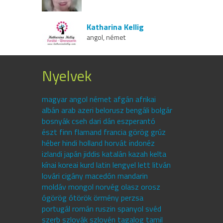
Katharina Kellig
angol, német
Nyelvek
magyar angol német afgán afrikai
albán arab azeri belorusz bengáli bolgár
bosnyák cseh dari dán eszperantó
észt finn flamand francia görög grúz
héber hindi holland horvát indonéz
izlandi japán jiddis katalán kazah kelta
kínai koreai kurd latin lengyel lett litván
lovári cigány macedón mandarin
moldáv mongol norvég olasz orosz
ógörög ótörök örmény perzsa
portugál román ruszin spanyol svéd
szerb szlovák szlovén tagalog tamil