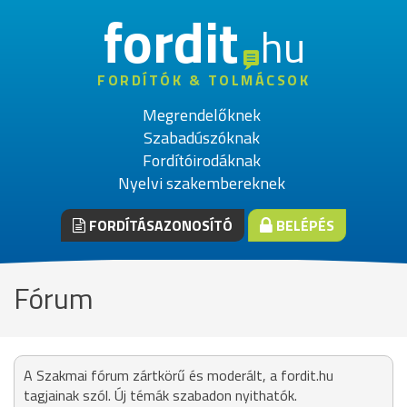
fordit
hu
FORDÍTÓK & TOLMÁCSOK
Megrendelőknek
Szabadúszóknak
Fordítóirodáknak
Nyelvi szakembereknek
FORDÍTÁSAZONOSÍTÓ
BELÉPÉS
Fórum
A Szakmai fórum zártkörű és moderált, a fordit.hu
tagjainak szól. Új témák szabadon nyithatók.