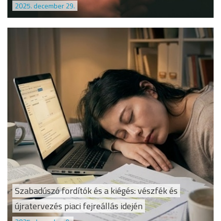
2025. december 29.
Szabadúszó fordítók és a kiégés: vészfék és
újratervezés piaci fejreállás idején