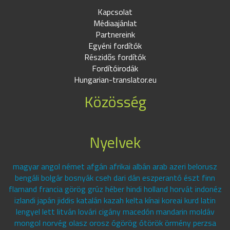
Kapcsolat
Médiaajánlat
Partnereink
Egyéni fordítók
Részidős fordítók
Fordítóirodák
Hungarian-translator.eu
Közösség
Nyelvek
magyar angol német afgán afrikai albán arab azeri belorusz
bengáli bolgár bosnyák cseh dari dán eszperantó észt finn
flamand francia görög grúz héber hindi holland horvát indonéz
izlandi japán jiddis katalán kazah kelta kínai koreai kurd latin
lengyel lett litván lovári cigány macedón mandarin moldáv
mongol norvég olasz orosz ógörög ótörök örmény perzsa