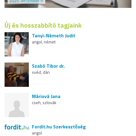
2025. december 9.
Új és hosszabbító tagjaink
Tanyi-Németh Judit
angol, német
Szabó Tibor dr.
svéd, dán
Máriová Jana
cseh, szlovák
Fordit.hu Szerkesztőség
angol