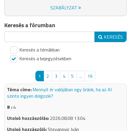
SZABÁLYZAT
Keresés a fórumban
KERESÉS
Keresés a témákban
Keresés a bejegyzésekben
1
2
3
4
5
...
16
Mennyit ér valójában egy óránk, ha az AI
szinte ingyen dolgozik?
4
2026.08.08 13:04
Stevanovic Iván