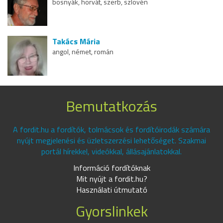
bosnyák, horvát, szerb, szlovén
Takács Mária
angol, német, román
Bemutatkozás
A fordit.hu a fordítók, tolmácsok és fordítóirodák számára
nyújt megjelenési és üzletszerzési lehetőséget. Szakmai
portál hírekkel, videókkal, állásajánlatokkal.
Információ fordítóknak
Mit nyújt a fordit.hu?
Használati útmutató
Gyorslinkek