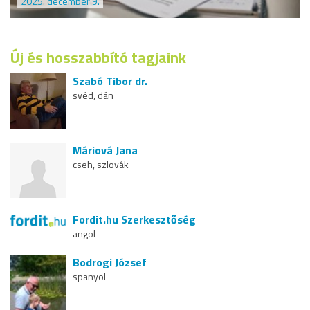
2025. december 9.
Új és hosszabbító tagjaink
Szabó Tibor dr.
svéd, dán
Máriová Jana
cseh, szlovák
Fordit.hu Szerkesztőség
angol
Bodrogi József
spanyol