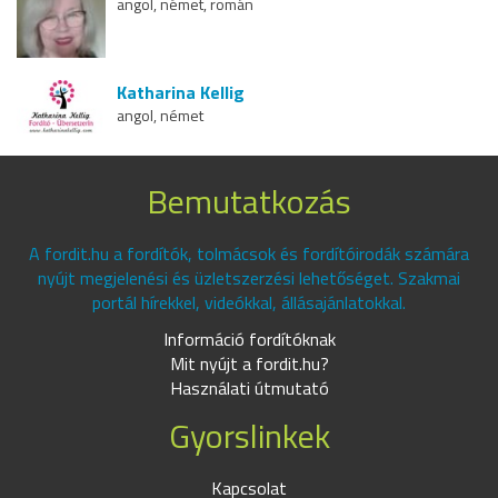
angol, német, román
Katharina Kellig
angol, német
Bemutatkozás
A fordit.hu a fordítók, tolmácsok és fordítóirodák számára
nyújt megjelenési és üzletszerzési lehetőséget. Szakmai
portál hírekkel, videókkal, állásajánlatokkal.
Információ fordítóknak
Mit nyújt a fordit.hu?
Használati útmutató
Gyorslinkek
Kapcsolat