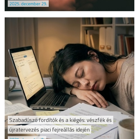
2025. december 29.
Szabadúszó fordítók és a kiégés: vészfék és
újratervezés piaci fejreállás idején