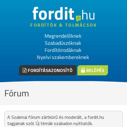
fordit
hu
FORDÍTÓK & TOLMÁCSOK
Megrendelőknek
Szabadúszóknak
Fordítóirodáknak
Nyelvi szakembereknek
FORDÍTÁSAZONOSÍTÓ
BELÉPÉS
Fórum
A Szakmai fórum zártkörű és moderált, a fordit.hu
tagjainak szól. Új témák szabadon nyithatók.