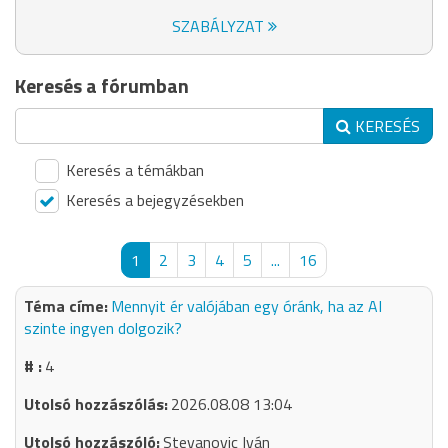
SZABÁLYZAT
Keresés a fórumban
KERESÉS
Keresés a témákban
Keresés a bejegyzésekben
1
2
3
4
5
...
16
Mennyit ér valójában egy óránk, ha az AI
szinte ingyen dolgozik?
4
2026.08.08 13:04
Stevanovic Iván