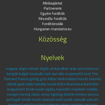
Médiaajánlat
Partnereink
Egyéni fordítók
Részidős fordítók
Fordítóirodák
Hungarian-translator.eu
Közösség
Nyelvek
magyar angol német afgán afrikai albán arab azeri belorusz
bengáli bolgár bosnyák cseh dari dán eszperantó észt finn
flamand francia görög grúz héber hindi holland horvát indonéz
izlandi japán jiddis katalán kazah kelta kínai koreai kurd latin
lengyel lett litván lovári cigány macedón mandarin moldáv
mongol norvég olasz orosz ógörög ótörök örmény perzsa
portugál román ruszin spanyol svéd szerb szlovák szlovén
tagalog tamil thai török türkmén ukrán vietnámi viszajan