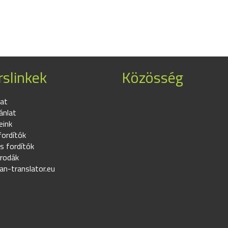
slinkek
Közösség
at
ánlat
eink
fordítók
s fordítók
irodák
an-translator.eu