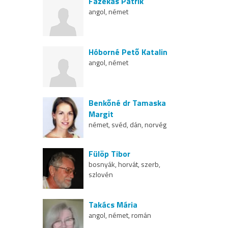
Fazekas Patrik
angol, német
Hóborné Pető Katalin
angol, német
Benkőné dr Tamaska
Margit
német, svéd, dán, norvég
Fülöp Tibor
bosnyák, horvát, szerb,
szlovén
Takács Mária
angol, német, román