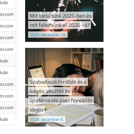
Iván
on.com
Mit tanultunk 2025-ben és
mit felejtsünk el 2026-ra?
on.com
2025. december 29.
on.com
on.com
Iván
Iván
Szabadúszó fordítók és a
on.com
kiégés: vészfék és
on.com
újratervezés piaci fejreállás
on.com
idején
Iván
2025. december 9.