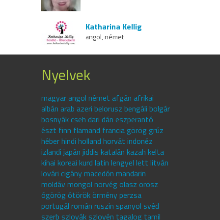
Katharina Kellig
angol, német
Nyelvek
magyar angol német afgán afrikai
albán arab azeri belorusz bengáli bolgár
bosnyák cseh dari dán eszperantó
észt finn flamand francia görög grúz
héber hindi holland horvát indonéz
izlandi japán jiddis katalán kazah kelta
kínai koreai kurd latin lengyel lett litván
lovári cigány macedón mandarin
moldáv mongol norvég olasz orosz
ógörög ótörök örmény perzsa
portugál román ruszin spanyol svéd
szerb szlovák szlovén tagalog tamil