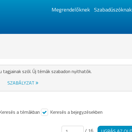
Megrendelőknek
Szabadúszóknak
u tagjainak szól. Új témák szabadon nyithatók.
SZABÁLYZAT
Keresés a témákban
Keresés a bejegyzésekben
/ 16
UGRÁS AZ OL