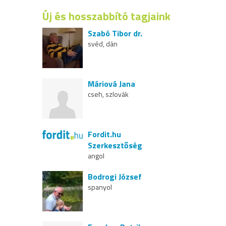
Új és hosszabbító tagjaink
Szabó Tibor dr.
svéd, dán
Máriová Jana
cseh, szlovák
Fordit.hu
Szerkesztőség
angol
Bodrogi József
spanyol