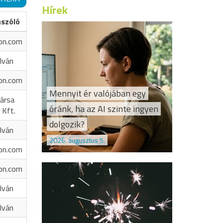
Hírek
ászóló
on.com
Iván
on.com
Mennyit ér valójában egy
ársa
óránk, ha az AI szinte ingyen
 Kft.
dolgozik?
Iván
2026. augusztus 5.
on.com
on.com
Iván
Iván