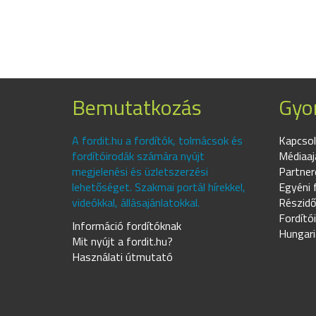
Bemutatkozás
Gyor
A fordit.hu a fordítók, tolmácsok és
Kapcsol
fordítóirodák számára nyújt
Médiaaj
megjelenési és üzletszerzési
Partner
lehetőséget. Szakmai portál hírekkel,
Egyéni 
videókkal, állásajánlatokkal.
Részidő
Fordító
Információ fordítóknak
Hungari
Mit nyújt a fordit.hu?
Használati útmutató