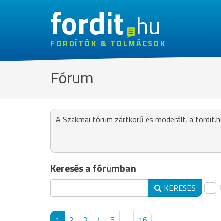
fordit
hu
FORDÍTÓK & TOLMÁCSOK
Fórum
A Szakmai fórum zártkörű és moderált, a fordit.h
Keresés a fórumban
KERESÉS
1
2
3
4
5
...
16