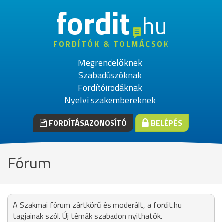
fordit
hu
FORDÍTÓK & TOLMÁCSOK
Megrendelőknek
Szabadúszóknak
Fordítóirodáknak
Nyelvi szakembereknek
FORDÍTÁSAZONOSÍTÓ
BELÉPÉS
Fórum
A Szakmai fórum zártkörű és moderált, a fordit.hu
tagjainak szól. Új témák szabadon nyithatók.