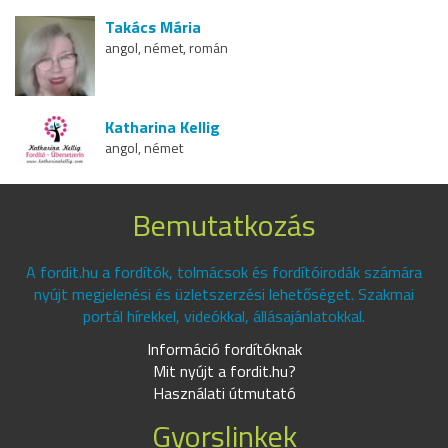
Takács Mária
angol, német, román
Katharina Kellig
angol, német
Bemutatkozás
A fordit.hu a fordítók, tolmácsok és fordítóirodák számára
nyújt megjelenési és üzletszerzési lehetőséget. Szakmai
portál hírekkel, videókkal, állásajánlatokkal.
Információ fordítóknak
Mit nyújt a fordit.hu?
Használati útmutató
Gyorslinkek