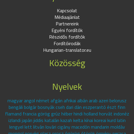
Kapcsolat
Médiaajánlat
Partnereink
Egyéni fordítók
Részidős fordítók
Fordítóirodák
Hungarian-translator.eu
Közösség
Nyelvek
magyar angol német afgán afrikai albán arab azeri belorusz
bengáli bolgár bosnyák cseh dari dán eszperantó észt finn
flamand francia görög grúz héber hindi holland horvát indonéz
izlandi japán jiddis katalán kazah kelta kínai koreai kurd latin
lengyel lett litván lovári cigány macedón mandarin moldáv
mongol norvég olasz orosz ógörög ótörök örmény perzsa