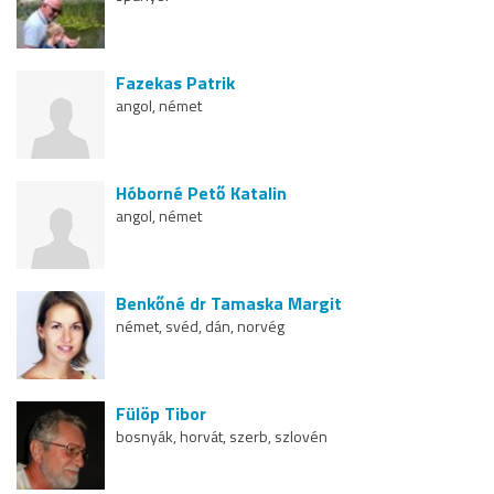
Fazekas Patrik
angol, német
Hóborné Pető Katalin
angol, német
Benkőné dr Tamaska Margit
német, svéd, dán, norvég
Fülöp Tibor
bosnyák, horvát, szerb, szlovén