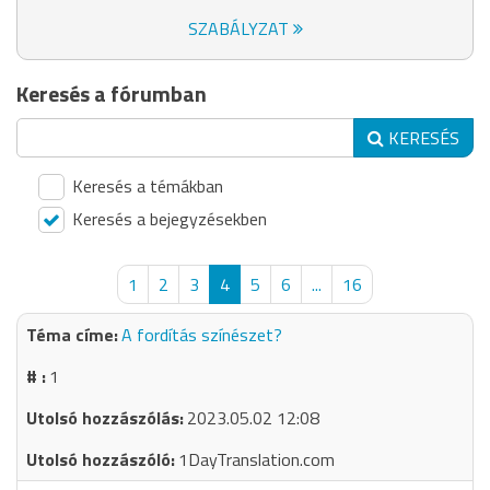
SZABÁLYZAT
Keresés a fórumban
KERESÉS
Keresés a témákban
Keresés a bejegyzésekben
1
2
3
4
5
6
...
16
A fordítás színészet?
1
2023.05.02 12:08
1DayTranslation.com