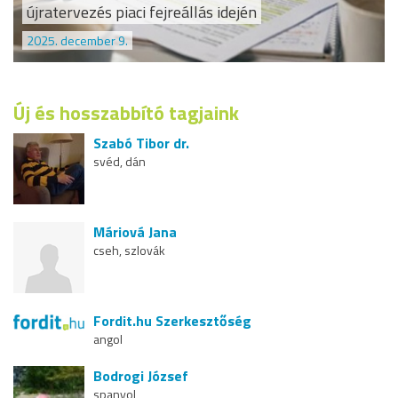
újratervezés piaci fejreállás idején
2025. december 9.
Új és hosszabbító tagjaink
Szabó Tibor dr.
svéd, dán
Máriová Jana
cseh, szlovák
Fordit.hu Szerkesztőség
angol
Bodrogi József
spanyol