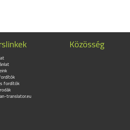
slinkek
Közösség
at
ánlat
eink
fordítók
s fordítók
irodák
an-translator.eu