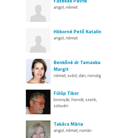
Fazekas Patrik
angol, német
Hóborné Pető Katalin
angol, német
Benkőné dr Tamaska
Margit
német, svéd, dán, norvég
Fülöp Tibor
bosnyák, horvát, szerb,
szlovén
Takács Mária
angol, német, román