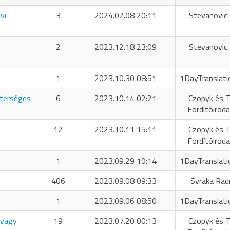
vi
3
2024.02.08 20:11
Stevanovic 
2
2023.12.18 23:09
Stevanovic 
1
2023.10.30 08:51
1DayTranslati
sterséges
6
2023.10.14 02:21
Czopyk és T
Fordítóiroda
12
2023.10.11 15:11
Czopyk és T
Fordítóiroda
1
2023.09.29 10:14
1DayTranslati
406
2023.09.08 09:33
Svraka Rad
1
2023.09.06 08:50
1DayTranslati
 vagy
19
2023.07.20 00:13
Czopyk és T