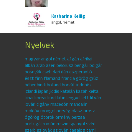
Katharina Kellig
angol, német
Nyelvek
magyar angol német afgán afrikai
albán arab azeri belorusz bengáli bolgár
bosnyák cseh dari dán eszperantó
észt finn flamand francia görög grúz
héber hindi holland horvát indonéz
izlandi japán jiddis katalán kazah kelta
kínai koreai kurd latin lengyel lett litván
lovári cigány macedón mandarin
moldáv mongol norvég olasz orosz
ógörög ótörök örmény perzsa
portugál román ruszin spanyol svéd
szerb szlovák szlovén tagalog tamil