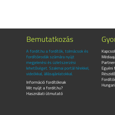
Bemutatkozás
Gyor
A fordit.hu a fordítók, tolmácsok és
Kapcsol
fordítóirodák számára nyújt
Médiaaj
megjelenési és üzletszerzési
Partner
lehetőséget. Szakmai portál hírekkel,
Egyéni 
videókkal, állásajánlatokkal.
Részidő
Fordító
Információ fordítóknak
Hungari
Mit nyújt a fordit.hu?
Használati útmutató