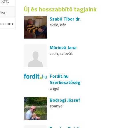
 Kft.
Új és hosszabbító tagjaink
rea
Szabó Tibor dr.
on.com
svéd, dán
Máriová Jana
cseh, szlovák
Fordit.hu
Szerkesztőség
angol
Bodrogi József
spanyol