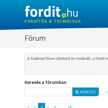
fordit
hu
FORDÍTÓK & TOLMÁCSOK
Fórum
A Szakmai fórum zártkörű és moderált, a fordit.h
Keresés a fórumban
KERESÉS
1
2
3
4
5
...
16