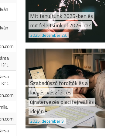
Iván
Mit tanultunk 2025-ben és
mit felejtsünk el 2026-ra?
Iván
2025. december 29.
on.com
ársa
 Kft.
ársa
Szabadúszó fordítók és a
 Kft.
kiégés: vészfék és
on.com
újratervezés piaci fejreállás
mila
idején
on.com
2025. december 9.
ársa