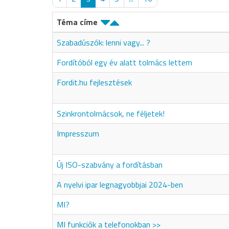
Téma címe
Szabadúszók: lenni vagy... ?
Fordítóból egy év alatt tolmács lettem
Fordit.hu fejlesztések
Szinkrontolmácsok, ne féljetek!
Impresszum
Új ISO-szabvány a fordításban
A nyelvi ipar legnagyobbjai 2024-ben
MI?
MI funkciók a telefonokban >>