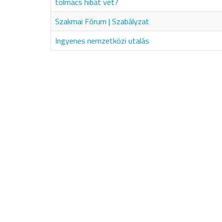
tolmács hibát vét?
Szakmai Fórum | Szabályzat
Ingyenes nemzetközi utalás