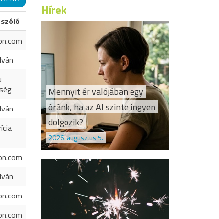
Hírek
ászóló
on.com
Iván
u
őség
Mennyit ér valójában egy
óránk, ha az AI szinte ingyen
Iván
dolgozik?
ícia
2026. augusztus 5.
on.com
Iván
on.com
on.com