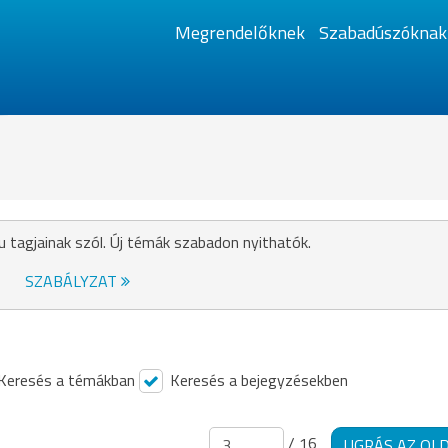
Megrendelőknek
Szabadúszóknak
u tagjainak szól. Új témák szabadon nyithatók.
SZABÁLYZAT
Keresés a témákban
Keresés a bejegyzésekben
/ 16
UGRÁS AZ OL