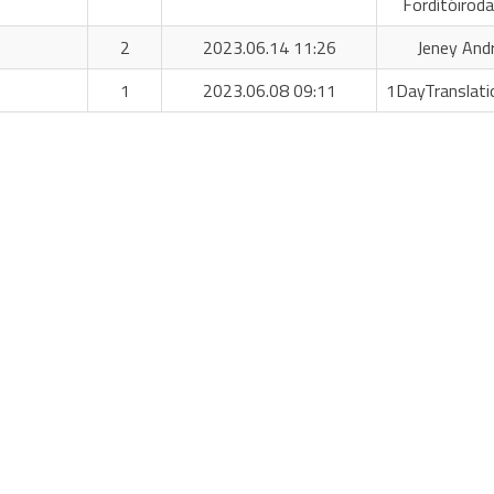
Fordítóiroda
2
2023.06.14 11:26
Jeney And
1
2023.06.08 09:11
1DayTranslati