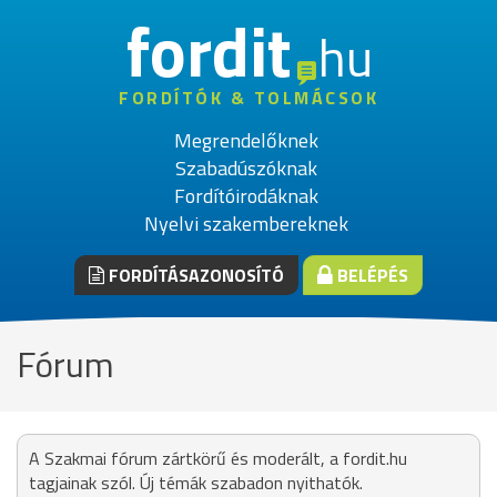
fordit
hu
FORDÍTÓK & TOLMÁCSOK
Megrendelőknek
Szabadúszóknak
Fordítóirodáknak
Nyelvi szakembereknek
FORDÍTÁSAZONOSÍTÓ
BELÉPÉS
Fórum
A Szakmai fórum zártkörű és moderált, a fordit.hu
tagjainak szól. Új témák szabadon nyithatók.