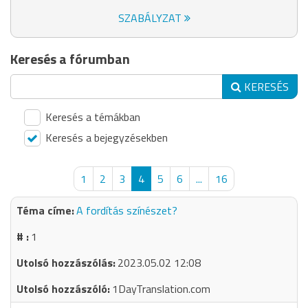
SZABÁLYZAT
Keresés a fórumban
KERESÉS
Keresés a témákban
Keresés a bejegyzésekben
1
2
3
4
5
6
...
16
A fordítás színészet?
1
2023.05.02 12:08
1DayTranslation.com