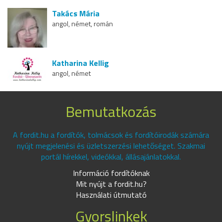
Takács Mária
angol, német, román
Katharina Kellig
angol, német
Bemutatkozás
A fordit.hu a fordítók, tolmácsok és fordítóirodák számára
nyújt megjelenési és üzletszerzési lehetőséget. Szakmai
portál hírekkel, videókkal, állásajánlatokkal.
Információ fordítóknak
Mit nyújt a fordit.hu?
Használati útmutató
Gyorslinkek