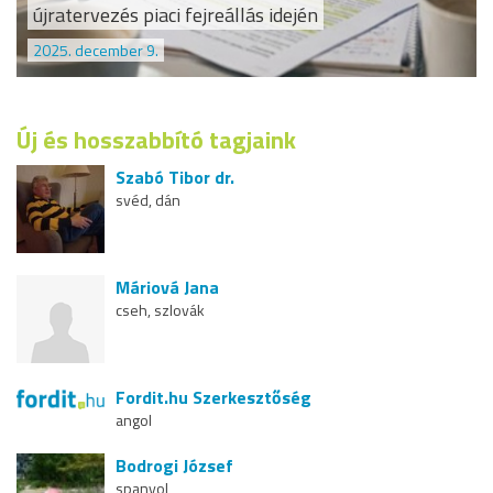
újratervezés piaci fejreállás idején
2025. december 9.
Új és hosszabbító tagjaink
Szabó Tibor dr.
svéd, dán
Máriová Jana
cseh, szlovák
Fordit.hu Szerkesztőség
angol
Bodrogi József
spanyol