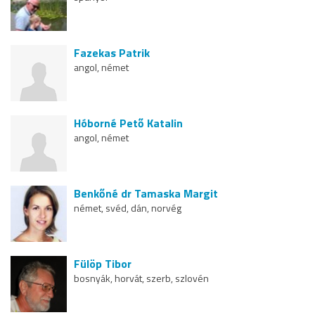
Fazekas Patrik
angol, német
Hóborné Pető Katalin
angol, német
Benkőné dr Tamaska Margit
német, svéd, dán, norvég
Fülöp Tibor
bosnyák, horvát, szerb, szlovén