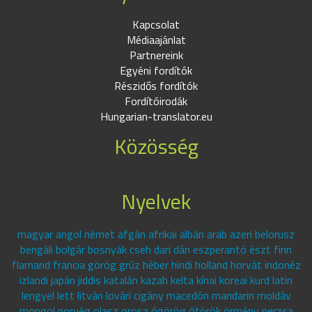
Kapcsolat
Médiaajánlat
Partnereink
Egyéni fordítók
Részidős fordítók
Fordítóirodák
Hungarian-translator.eu
Közösség
Nyelvek
magyar angol német afgán afrikai albán arab azeri belorusz
bengáli bolgár bosnyák cseh dari dán eszperantó észt finn
flamand francia görög grúz héber hindi holland horvát indonéz
izlandi japán jiddis katalán kazah kelta kínai koreai kurd latin
lengyel lett litván lovári cigány macedón mandarin moldáv
mongol norvég olasz orosz ógörög ótörök örmény perzsa