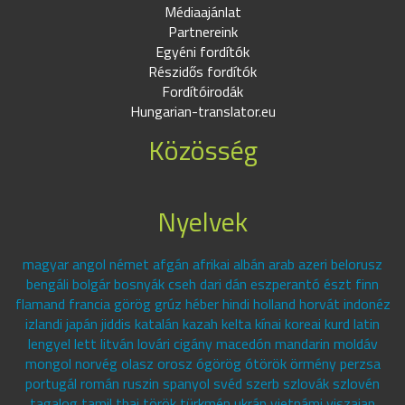
Médiaajánlat
Partnereink
Egyéni fordítók
Részidős fordítók
Fordítóirodák
Hungarian-translator.eu
Közösség
Nyelvek
magyar angol német afgán afrikai albán arab azeri belorusz
bengáli bolgár bosnyák cseh dari dán eszperantó észt finn
flamand francia görög grúz héber hindi holland horvát indonéz
izlandi japán jiddis katalán kazah kelta kínai koreai kurd latin
lengyel lett litván lovári cigány macedón mandarin moldáv
mongol norvég olasz orosz ógörög ótörök örmény perzsa
portugál román ruszin spanyol svéd szerb szlovák szlovén
tagalog tamil thai török türkmén ukrán vietnámi viszajan