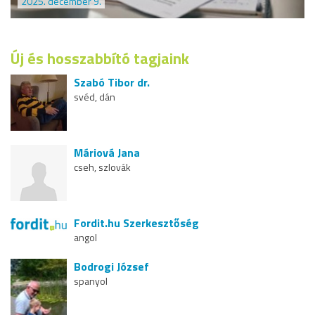
2025. december 9.
Új és hosszabbító tagjaink
Szabó Tibor dr.
svéd, dán
Máriová Jana
cseh, szlovák
Fordit.hu Szerkesztőség
angol
Bodrogi József
spanyol