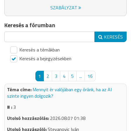
SZABÁLYZAT
Keresés a fórumban
KERESÉS
Keresés a témákban
Keresés a bejegyzésekben
1
2
3
4
5
...
16
Mennyit ér valójában egy óránk, ha az AI
szinte ingyen dolgozik?
3
2026.08.07 01:38
Stevanovic Iván