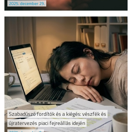
2025. december 29.
Szabadúszó fordítók és a kiégés: vészfék és
újratervezés piaci fejreállás idején