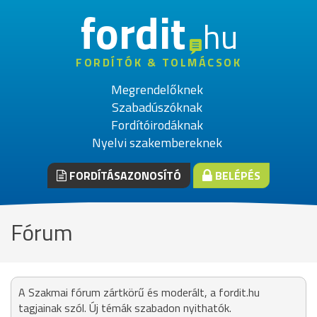
fordit
hu
FORDÍTÓK & TOLMÁCSOK
Megrendelőknek
Szabadúszóknak
Fordítóirodáknak
Nyelvi szakembereknek
FORDÍTÁSAZONOSÍTÓ
BELÉPÉS
Fórum
A Szakmai fórum zártkörű és moderált, a fordit.hu
tagjainak szól. Új témák szabadon nyithatók.