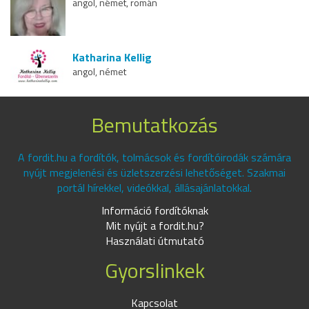
angol, német, román
Katharina Kellig
angol, német
Bemutatkozás
A fordit.hu a fordítók, tolmácsok és fordítóirodák számára
nyújt megjelenési és üzletszerzési lehetőséget. Szakmai
portál hírekkel, videókkal, állásajánlatokkal.
Információ fordítóknak
Mit nyújt a fordit.hu?
Használati útmutató
Gyorslinkek
Kapcsolat