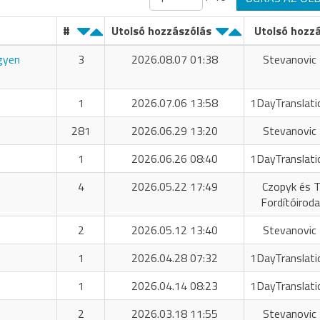
#
Utolsó hozzászólás
Utolsó hozz
ngyen
3
2026.08.07 01:38
Stevanovic 
1
2026.07.06 13:58
1DayTranslati
281
2026.06.29 13:20
Stevanovic 
1
2026.06.26 08:40
1DayTranslati
4
2026.05.22 17:49
Czopyk és T
Fordítóiroda
2
2026.05.12 13:40
Stevanovic 
1
2026.04.28 07:32
1DayTranslati
1
2026.04.14 08:23
1DayTranslati
2
2026.03.18 11:55
Stevanovic 