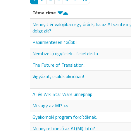
Téma címe
Mennyit ér valójában egy óránk, ha az AI szinte i
dolgozik?
Papírmentesen 1xűbb!
Nemfizető ügyfelek - feketelista
The Future of Translation:
Vigyázat, csalók akcióban!
AI és Wiki Star Wars ünnepnap
Mi vagy az MI? >>
Gyakornoki program fordítóknak:
Mennyire hihető az AI (MI) Infó?