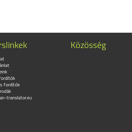
slinkek
Közösség
at
ánlat
eink
fordítók
s fordítók
irodák
an-translator.eu