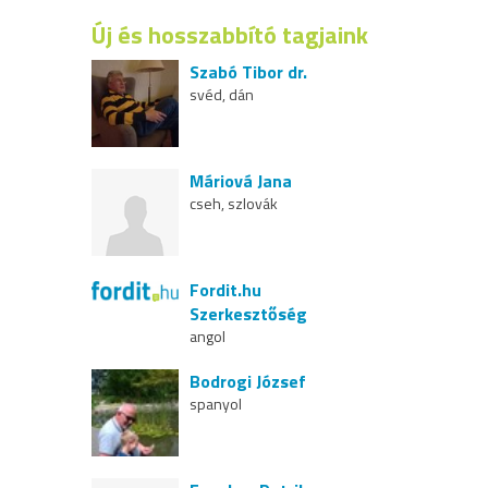
Új és hosszabbító tagjaink
Szabó Tibor dr.
svéd, dán
Máriová Jana
cseh, szlovák
Fordit.hu
Szerkesztőség
angol
Bodrogi József
spanyol