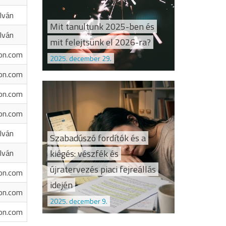
Iván
Mit tanultunk 2025-ben és
Iván
mit felejtsünk el 2026-ra?
on.com
2025. december 29.
on.com
on.com
on.com
Iván
Szabadúszó fordítók és a
kiégés: vészfék és
Iván
újratervezés piaci fejreállás
on.com
idején
on.com
2025. december 9.
on.com