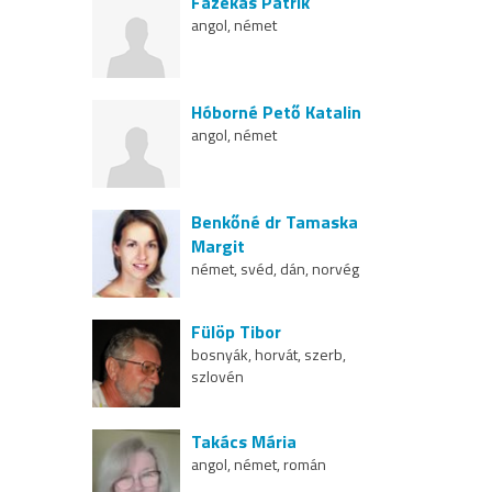
Fazekas Patrik
angol, német
Hóborné Pető Katalin
angol, német
Benkőné dr Tamaska
Margit
német, svéd, dán, norvég
Fülöp Tibor
bosnyák, horvát, szerb,
szlovén
Takács Mária
angol, német, román