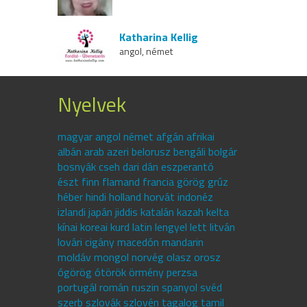
Katharina Kellig
angol, német
Nyelvek
magyar angol német afgán afrikai
albán arab azeri belorusz bengáli bolgár
bosnyák cseh dari dán eszperantó
észt finn flamand francia görög grúz
héber hindi holland horvát indonéz
izlandi japán jiddis katalán kazah kelta
kínai koreai kurd latin lengyel lett litván
lovári cigány macedón mandarin
moldáv mongol norvég olasz orosz
ógörög ótörök örmény perzsa
portugál román ruszin spanyol svéd
szerb szlovák szlovén tagalog tamil