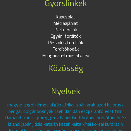
Gyorslinkek
Kapcsolat
Médiaajánlat
Partnereink
Egyéni fordítók
Részidős fordítók
Fordítóirodák
Hungarian-translator.eu
Közösség
Nyelvek
magyar angol német afgán afrikai albán arab azeri belorusz
bengáli bolgár bosnyák cseh dari dán eszperantó észt finn
flamand francia görög grúz héber hindi holland horvát indonéz
izlandi japán jiddis katalán kazah kelta kínai koreai kurd latin
lengyel lett litván lovári cigány macedón mandarin moldáv