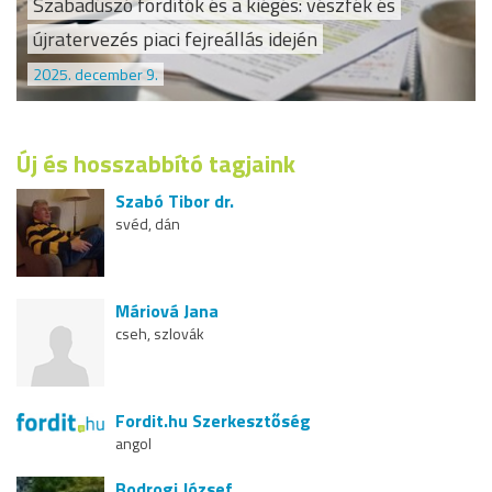
Szabadúszó fordítók és a kiégés: vészfék és
újratervezés piaci fejreállás idején
2025. december 9.
Új és hosszabbító tagjaink
Szabó Tibor dr.
svéd, dán
Máriová Jana
cseh, szlovák
Fordit.hu Szerkesztőség
angol
Bodrogi József