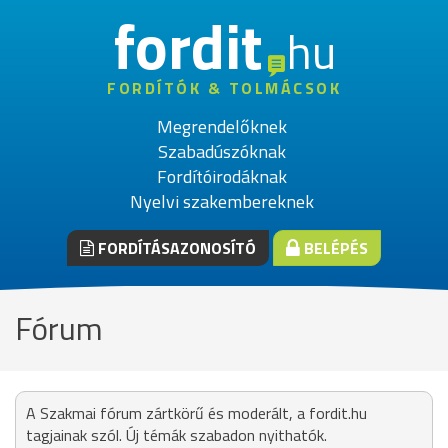
fordit
hu
FORDÍTÓK & TOLMÁCSOK
Megrendelőknek
Szabadúszóknak
Fordítóirodáknak
Nyelvi szakembereknek
FORDÍTÁSAZONOSÍTÓ
BELÉPÉS
Fórum
A Szakmai fórum zártkörű és moderált, a fordit.hu
tagjainak szól. Új témák szabadon nyithatók.