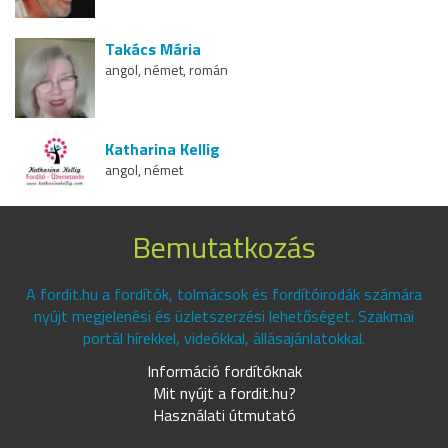
Takács Mária
angol, német, román
Katharina Kellig
angol, német
Bemutatkozás
A fordit.hu a fordítók, tolmácsok és fordítóirodák számára
nyújt megjelenési és üzletszerzési lehetőséget. Szakmai
portál hírekkel, videókkal, állásajánlatokkal.
Információ fordítóknak
Mit nyújt a fordit.hu?
Használati útmutató