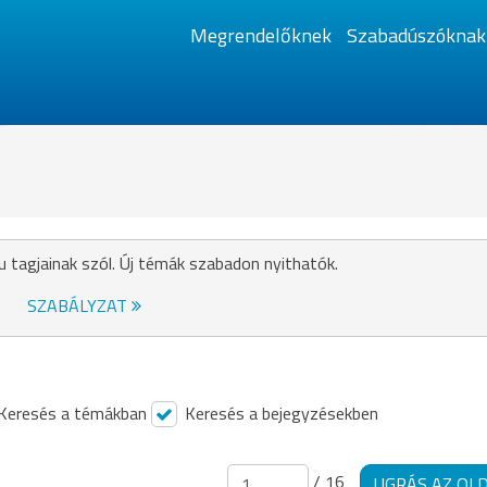
Megrendelőknek
Szabadúszóknak
u tagjainak szól. Új témák szabadon nyithatók.
SZABÁLYZAT
Keresés a témákban
Keresés a bejegyzésekben
/ 16
UGRÁS AZ OL