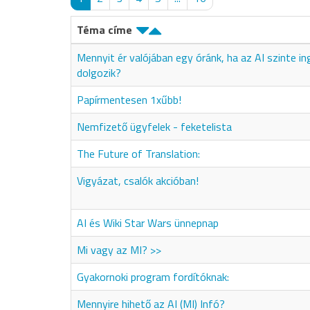
Téma címe
Mennyit ér valójában egy óránk, ha az AI szinte i
dolgozik?
Papírmentesen 1xűbb!
Nemfizető ügyfelek - feketelista
The Future of Translation:
Vigyázat, csalók akcióban!
AI és Wiki Star Wars ünnepnap
Mi vagy az MI? >>
Gyakornoki program fordítóknak:
Mennyire hihető az AI (MI) Infó?