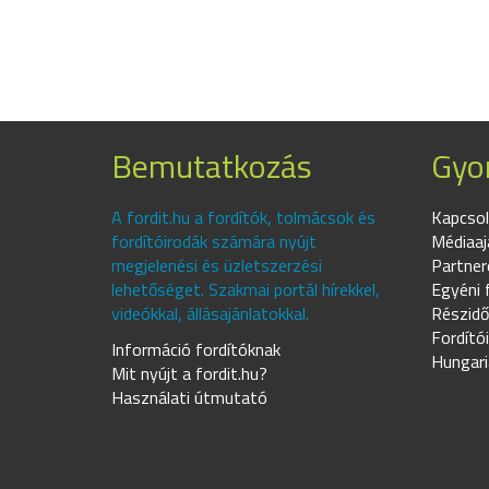
Bemutatkozás
Gyor
A fordit.hu a fordítók, tolmácsok és
Kapcsol
fordítóirodák számára nyújt
Médiaaj
megjelenési és üzletszerzési
Partner
lehetőséget. Szakmai portál hírekkel,
Egyéni 
videókkal, állásajánlatokkal.
Részidő
Fordító
Információ fordítóknak
Hungari
Mit nyújt a fordit.hu?
Használati útmutató