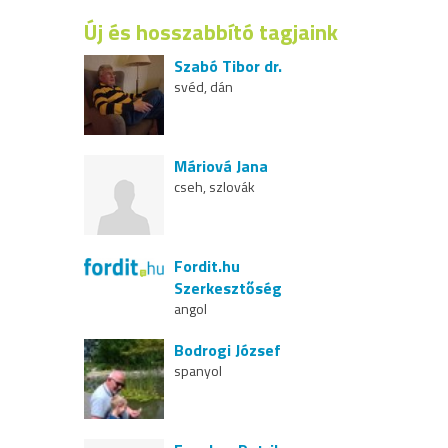
Új és hosszabbító tagjaink
Szabó Tibor dr.
svéd, dán
Máriová Jana
cseh, szlovák
Fordit.hu
Szerkesztőség
angol
Bodrogi József
spanyol