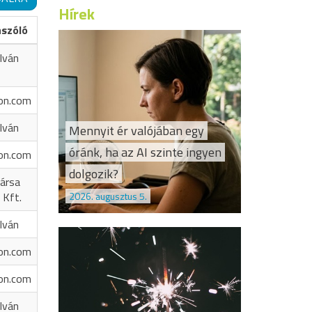
Hírek
ászóló
Iván
on.com
Iván
Mennyit ér valójában egy
óránk, ha az AI szinte ingyen
on.com
dolgozik?
ársa
2026. augusztus 5.
 Kft.
Iván
on.com
on.com
Iván