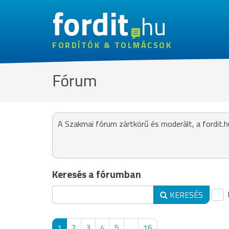
fordit
hu
FORDÍTÓK & TOLMÁCSOK
Fórum
A Szakmai fórum zártkörű és moderált, a fordit.h
Keresés a fórumban
KERESÉS
1
2
3
4
5
...
16