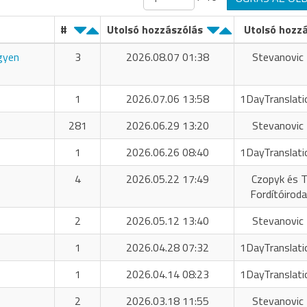
#
Utolsó hozzászólás
Utolsó hozz
ngyen
3
2026.08.07 01:38
Stevanovic 
1
2026.07.06 13:58
1DayTranslati
281
2026.06.29 13:20
Stevanovic 
1
2026.06.26 08:40
1DayTranslati
4
2026.05.22 17:49
Czopyk és T
Fordítóiroda
2
2026.05.12 13:40
Stevanovic 
1
2026.04.28 07:32
1DayTranslati
1
2026.04.14 08:23
1DayTranslati
2
2026.03.18 11:55
Stevanovic 