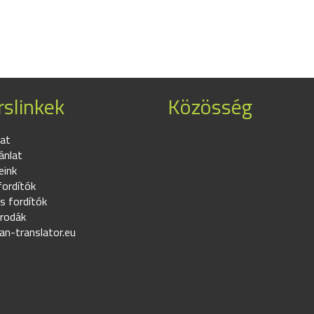
slinkek
Közösség
at
ánlat
eink
fordítók
s fordítók
irodák
an-translator.eu