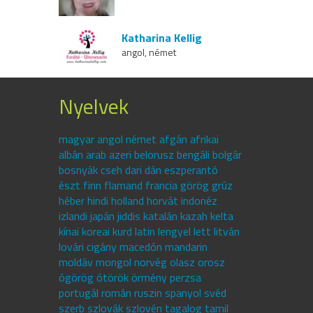
Katharina Kellig
angol, német
Nyelvek
magyar angol német afgán afrikai
albán arab azeri belorusz bengáli bolgár
bosnyák cseh dari dán eszperantó
észt finn flamand francia görög grúz
héber hindi holland horvát indonéz
izlandi japán jiddis katalán kazah kelta
kínai koreai kurd latin lengyel lett litván
lovári cigány macedón mandarin
moldáv mongol norvég olasz orosz
ógörög ótörök örmény perzsa
portugál román ruszin spanyol svéd
szerb szlovák szlovén tagalog tamil