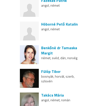
Fazekas Patrik
angol, német
Hóborné Pető Katalin
angol, német
Benkőné dr Tamaska
Margit
német, svéd, dán, norvég
Fülöp Tibor
bosnyák, horvát, szerb,
szlovén
Takács Mária
angol, német, román