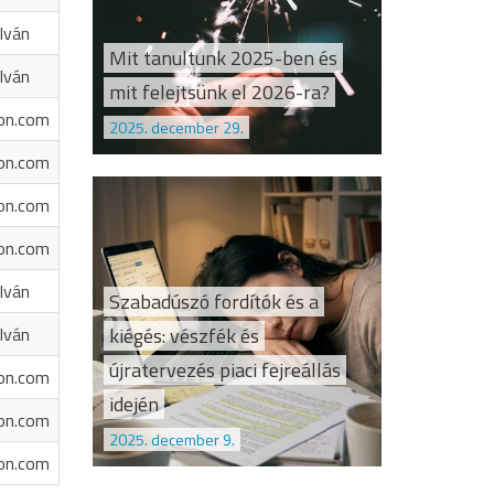
Iván
Mit tanultunk 2025-ben és
Iván
mit felejtsünk el 2026-ra?
on.com
2025. december 29.
on.com
on.com
on.com
Iván
Szabadúszó fordítók és a
kiégés: vészfék és
Iván
újratervezés piaci fejreállás
on.com
idején
on.com
2025. december 9.
on.com