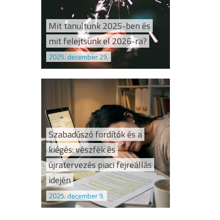
Mit tanultunk 2025-ben és
mit felejtsünk el 2026-ra?
2025. december 29.
Szabadúszó fordítók és a
kiégés: vészfék és
újratervezés piaci fejreállás
idején
2025. december 9.