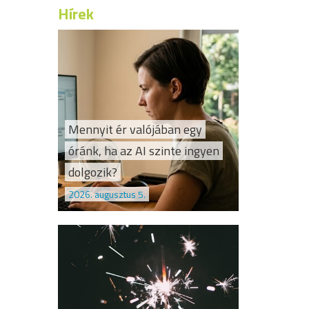
Hírek
Mennyit ér valójában egy
óránk, ha az AI szinte ingyen
dolgozik?
2026. augusztus 5.