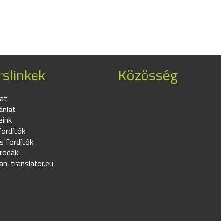
slinkek
Közösség
at
ánlat
eink
fordítók
s fordítók
irodák
an-translator.eu