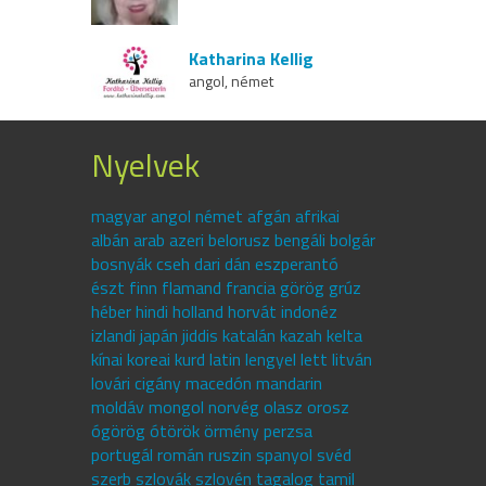
Katharina Kellig
angol, német
Nyelvek
magyar angol német afgán afrikai
albán arab azeri belorusz bengáli bolgár
bosnyák cseh dari dán eszperantó
észt finn flamand francia görög grúz
héber hindi holland horvát indonéz
izlandi japán jiddis katalán kazah kelta
kínai koreai kurd latin lengyel lett litván
lovári cigány macedón mandarin
moldáv mongol norvég olasz orosz
ógörög ótörök örmény perzsa
portugál román ruszin spanyol svéd
szerb szlovák szlovén tagalog tamil