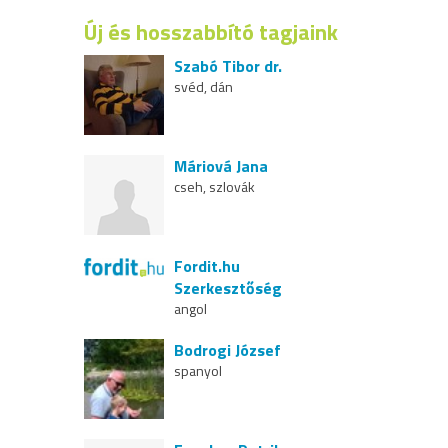
Új és hosszabbító tagjaink
Szabó Tibor dr.
svéd, dán
Máriová Jana
cseh, szlovák
Fordit.hu
Szerkesztőség
angol
Bodrogi József
spanyol