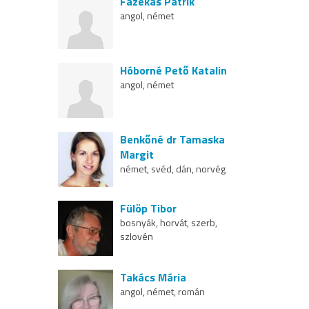
Fazekas Patrik
angol, német
Hóborné Pető Katalin
angol, német
Benkőné dr Tamaska
Margit
német, svéd, dán, norvég
Fülöp Tibor
bosnyák, horvát, szerb,
szlovén
Takács Mária
angol, német, román