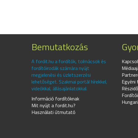
Bemutatkozás
Gyor
A fordit.hu a fordítók, tolmácsok és
Kapcsol
fordítóirodák számára nyújt
Médiaaj
megjelenési és üzletszerzési
Partner
lehetőséget. Szakmai portál hírekkel,
Egyéni 
videókkal, állásajánlatokkal.
Részidő
Fordító
Információ fordítóknak
Hungari
Mit nyújt a fordit.hu?
Használati útmutató