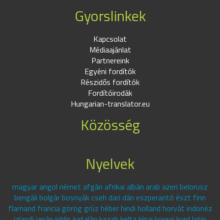
Gyorslinkek
Kapcsolat
Médiaajánlat
Partnereink
Egyéni fordítók
Részidős fordítók
Fordítóirodák
Hungarian-translator.eu
Közösség
Nyelvek
magyar angol német afgán afrikai albán arab azeri belorusz
bengáli bolgár bosnyák cseh dari dán eszperantó észt finn
flamand francia görög grúz héber hindi holland horvát indonéz
izlandi japán jiddis katalán kazah kelta kínai koreai kurd latin