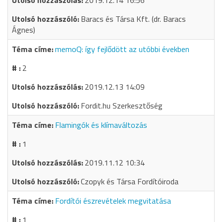
2019.12.14 16:56
Baracs és Társa Kft. (dr. Baracs
Ágnes)
memoQ: így fejlődött az utóbbi években
2
2019.12.13 14:09
Fordit.hu Szerkesztőség
Flamingók és klímaváltozás
1
2019.11.12 10:34
Czopyk és Társa Fordítóiroda
Fordítói észrevételek megvitatása
1