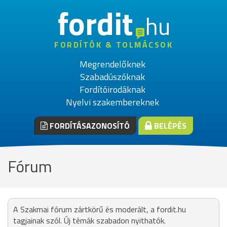
fordit
hu
FORDÍTÓK & TOLMÁCSOK
Megrendelőknek
Szabadúszóknak
Fordítóirodáknak
Nyelvi szakembereknek
FORDÍTÁSAZONOSÍTÓ
BELÉPÉS
Fórum
A Szakmai fórum zártkörű és moderált, a fordit.hu
tagjainak szól. Új témák szabadon nyithatók.