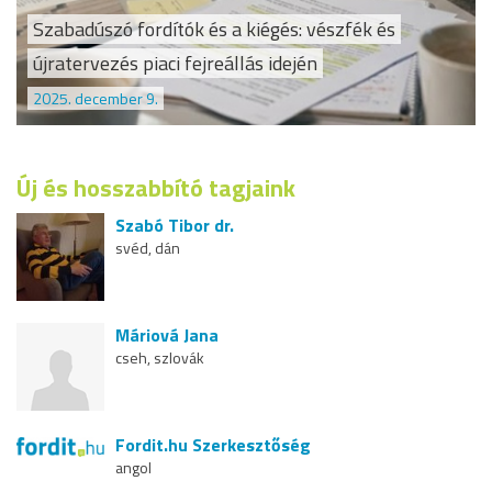
Szabadúszó fordítók és a kiégés: vészfék és
újratervezés piaci fejreállás idején
2025. december 9.
Új és hosszabbító tagjaink
Szabó Tibor dr.
svéd, dán
Máriová Jana
cseh, szlovák
Fordit.hu Szerkesztőség
angol