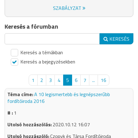
SZABÁLYZAT
Keresés a fórumban
KERESÉS
Keresés a témákban
Keresés a bejegyzésekben
1
2
3
4
5
6
7
...
16
A 10 legismertebb és legnépszerűbb
fordítóiroda 2016
1
2020.10.12 16:07
Czopyk és Társa Fordítóiroda