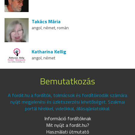
Takács Mária
angol, német, román
Katharina Kellig
angol, német
Bemutatkozás
A fordit.hu a fordítók, tolmácsok és fordítóirodák számára
nyújt megjelenési és üzletszerzési lehetőséget. Szakmai
portál hírekkel, videókkal, állásajánlatokkal.
Információ fordítóknak
Mit nyújt a fordit.hu?
Használati útmutató