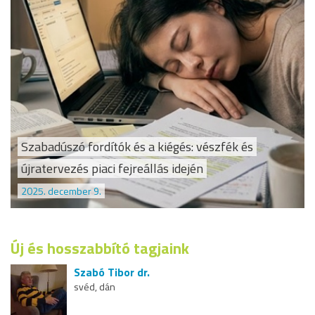
Szabadúszó fordítók és a kiégés: vészfék és
újratervezés piaci fejreállás idején
2025. december 9.
Új és hosszabbító tagjaink
Szabó Tibor dr.
svéd, dán