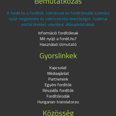
Bemutatkozás
A fordit.hu a fordítók, tolmácsok és fordítóirodák számára
nyújt megjelenési és üzletszerzési lehetőséget. Szakmai
portál hírekkel, videókkal, állásajánlatokkal.
Információ fordítóknak
Mit nyújt a fordit.hu?
Használati útmutató
Gyorslinkek
Kapcsolat
Médiaajánlat
Partnereink
Egyéni fordítók
Részidős fordítók
Fordítóirodák
Hungarian-translator.eu
Közösség