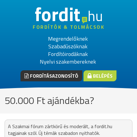
fordit
hu
FORDÍTÓK & TOLMÁCSOK
Megrendelőknek
Szabadúszóknak
Fordítóirodáknak
Nyelvi szakembereknek
FORDÍTÁSAZONOSÍTÓ
BELÉPÉS
50.000 Ft ajándékba?
A Szakmai fórum zártkörű és moderált, a fordit.hu
tagjainak szól. Új témák szabadon nyithatók.