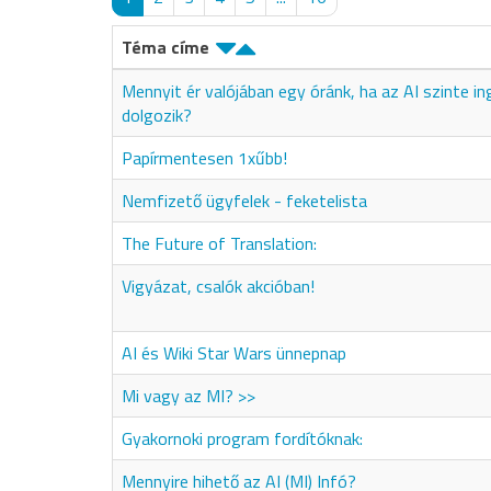
Téma címe
Mennyit ér valójában egy óránk, ha az AI szinte i
dolgozik?
Papírmentesen 1xűbb!
Nemfizető ügyfelek - feketelista
The Future of Translation:
Vigyázat, csalók akcióban!
AI és Wiki Star Wars ünnepnap
Mi vagy az MI? >>
Gyakornoki program fordítóknak:
Mennyire hihető az AI (MI) Infó?