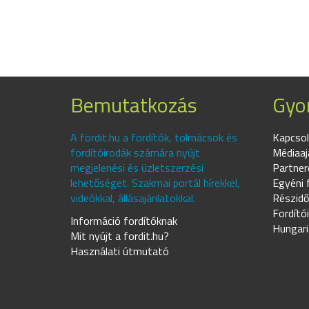
Bemutatkozás
Gyor
A fordit.hu a fordítók, tolmácsok és
Kapcsol
fordítóirodák számára nyújt
Médiaaj
megjelenési és üzletszerzési
Partner
lehetőséget. Szakmai portál hírekkel,
Egyéni 
videókkal, állásajánlatokkal.
Részidő
Fordító
Információ fordítóknak
Hungari
Mit nyújt a fordit.hu?
Használati útmutató