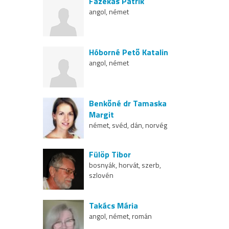
Fazekas Patrik
angol, német
Hóborné Pető Katalin
angol, német
Benkőné dr Tamaska
Margit
német, svéd, dán, norvég
Fülöp Tibor
bosnyák, horvát, szerb,
szlovén
Takács Mária
angol, német, román