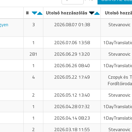
#
Utolsó hozzászólás
Utolsó hozz
ngyen
3
2026.08.07 01:38
Stevanovic 
1
2026.07.06 13:58
1DayTranslati
281
2026.06.29 13:20
Stevanovic 
1
2026.06.26 08:40
1DayTranslati
4
2026.05.22 17:49
Czopyk és T
Fordítóiroda
2
2026.05.12 13:40
Stevanovic 
1
2026.04.28 07:32
1DayTranslati
1
2026.04.14 08:23
1DayTranslati
2
2026.03.18 11:55
Stevanovic 