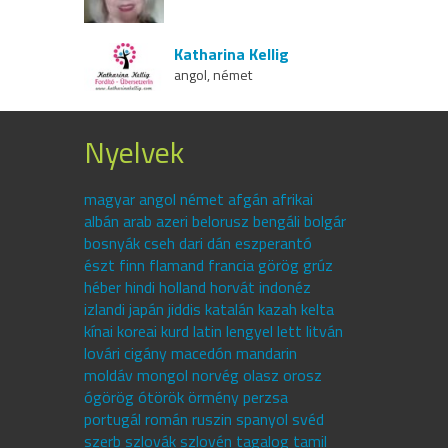
Katharina Kellig
angol, német
Nyelvek
magyar angol német afgán afrikai
albán arab azeri belorusz bengáli bolgár
bosnyák cseh dari dán eszperantó
észt finn flamand francia görög grúz
héber hindi holland horvát indonéz
izlandi japán jiddis katalán kazah kelta
kínai koreai kurd latin lengyel lett litván
lovári cigány macedón mandarin
moldáv mongol norvég olasz orosz
ógörög ótörök örmény perzsa
portugál román ruszin spanyol svéd
szerb szlovák szlovén tagalog tamil