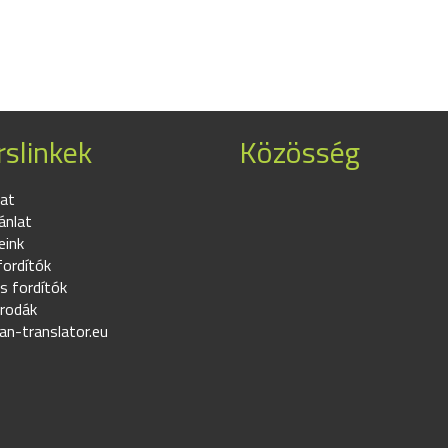
slinkek
Közösség
at
ánlat
eink
fordítók
s fordítók
irodák
an-translator.eu