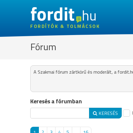
fordit
hu
FORDÍTÓK & TOLMÁCSOK
Fórum
A Szakmai fórum zártkörű és moderált, a fordit.h
Keresés a fórumban
KERESÉS
1
2
3
4
5
...
16