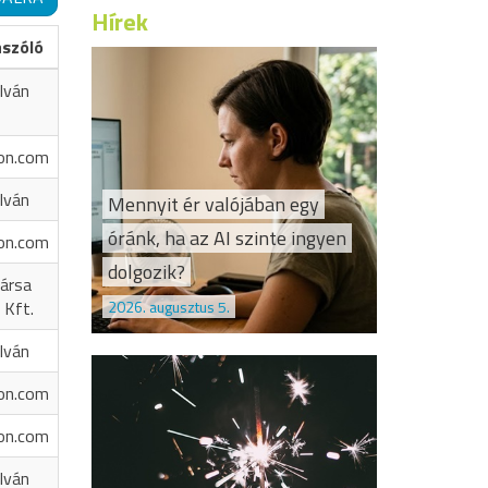
Hírek
ászóló
Iván
on.com
Iván
Mennyit ér valójában egy
óránk, ha az AI szinte ingyen
on.com
dolgozik?
ársa
2026. augusztus 5.
 Kft.
Iván
on.com
on.com
Iván