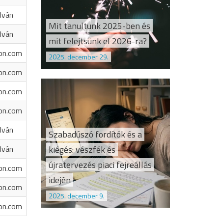
Iván
Mit tanultunk 2025-ben és
Iván
mit felejtsünk el 2026-ra?
on.com
2025. december 29.
on.com
on.com
on.com
Iván
Szabadúszó fordítók és a
kiégés: vészfék és
Iván
újratervezés piaci fejreállás
on.com
idején
on.com
2025. december 9.
on.com