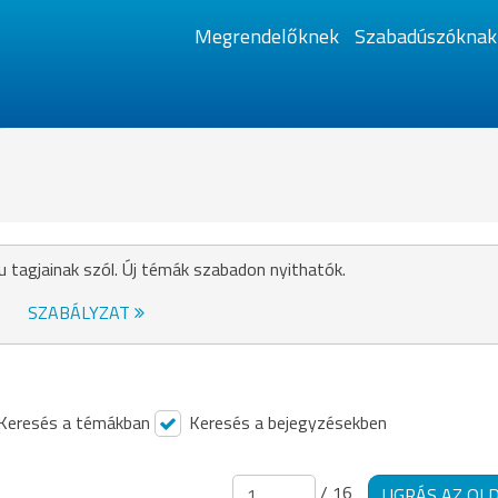
Megrendelőknek
Szabadúszóknak
u tagjainak szól. Új témák szabadon nyithatók.
SZABÁLYZAT
Keresés a témákban
Keresés a bejegyzésekben
/ 16
UGRÁS AZ OL