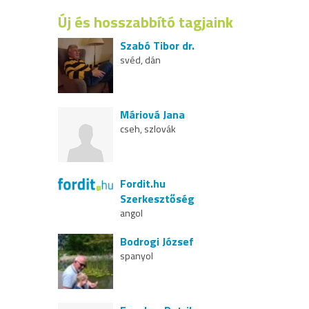
Új és hosszabbító tagjaink
Szabó Tibor dr.
svéd, dán
Máriová Jana
cseh, szlovák
Fordit.hu
Szerkesztőség
angol
Bodrogi József
spanyol