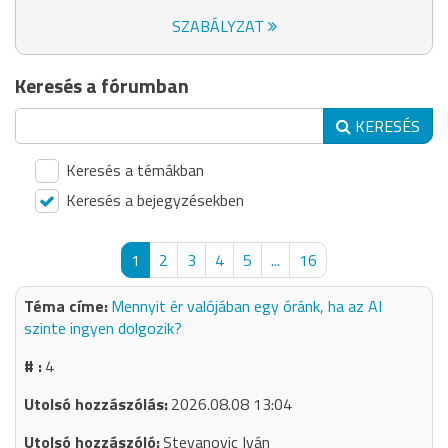
SZABÁLYZAT
Keresés a fórumban
KERESÉS
Keresés a témákban
Keresés a bejegyzésekben
1
2
3
4
5
...
16
Mennyit ér valójában egy óránk, ha az AI
szinte ingyen dolgozik?
4
2026.08.08 13:04
Stevanovic Iván