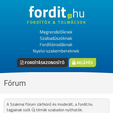
fordit
hu
FORDÍTÓK & TOLMÁCSOK
Megrendelőknek
Szabadúszóknak
Fordítóirodáknak
Nyelvi szakembereknek
FORDÍTÁSAZONOSÍTÓ
BELÉPÉS
Fórum
A Szakmai fórum zártkörű és moderált, a fordit.hu
tagjainak szól. Új témák szabadon nyithatók.