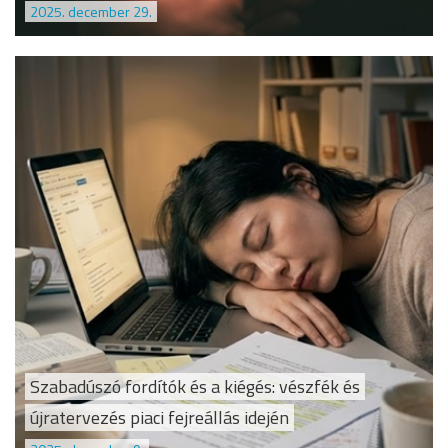
2025. december 29.
Szabadúszó fordítók és a kiégés: vészfék és
újratervezés piaci fejreállás idején