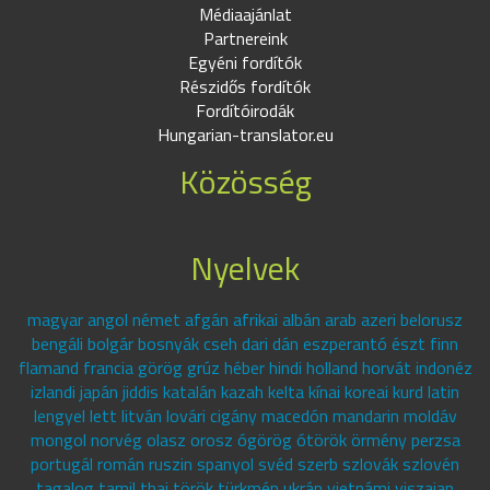
Médiaajánlat
Partnereink
Egyéni fordítók
Részidős fordítók
Fordítóirodák
Hungarian-translator.eu
Közösség
Nyelvek
magyar angol német afgán afrikai albán arab azeri belorusz
bengáli bolgár bosnyák cseh dari dán eszperantó észt finn
flamand francia görög grúz héber hindi holland horvát indonéz
izlandi japán jiddis katalán kazah kelta kínai koreai kurd latin
lengyel lett litván lovári cigány macedón mandarin moldáv
mongol norvég olasz orosz ógörög ótörök örmény perzsa
portugál román ruszin spanyol svéd szerb szlovák szlovén
tagalog tamil thai török türkmén ukrán vietnámi viszajan