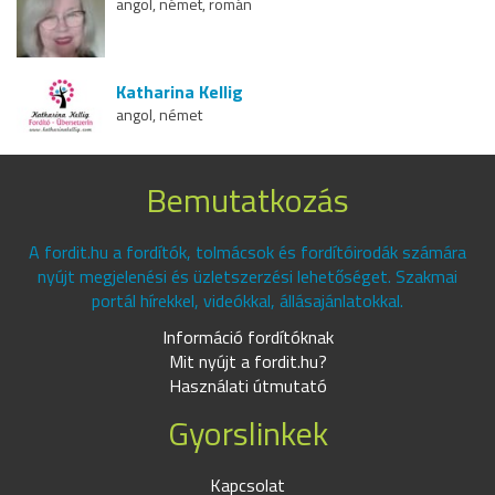
angol, német, román
Katharina Kellig
angol, német
Bemutatkozás
A fordit.hu a fordítók, tolmácsok és fordítóirodák számára
nyújt megjelenési és üzletszerzési lehetőséget. Szakmai
portál hírekkel, videókkal, állásajánlatokkal.
Információ fordítóknak
Mit nyújt a fordit.hu?
Használati útmutató
Gyorslinkek
Kapcsolat