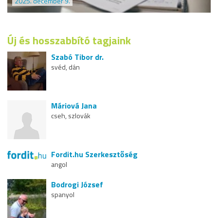
2025. december 9.
Új és hosszabbító tagjaink
Szabó Tibor dr.
svéd, dán
Máriová Jana
cseh, szlovák
Fordit.hu Szerkesztőség
angol
Bodrogi József
spanyol