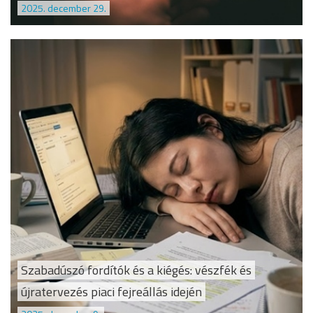
2025. december 29.
Szabadúszó fordítók és a kiégés: vészfék és
újratervezés piaci fejreállás idején