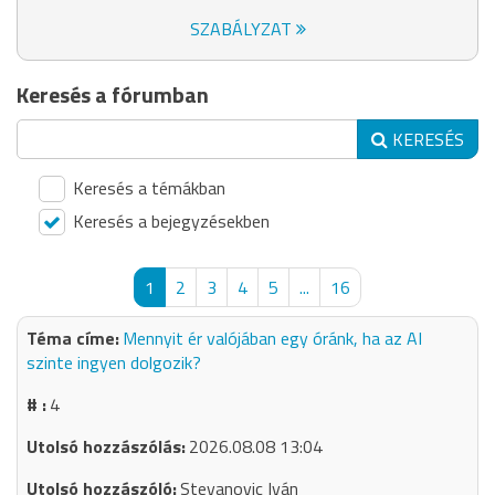
SZABÁLYZAT
Keresés a fórumban
KERESÉS
Keresés a témákban
Keresés a bejegyzésekben
1
2
3
4
5
...
16
Mennyit ér valójában egy óránk, ha az AI
szinte ingyen dolgozik?
4
2026.08.08 13:04
Stevanovic Iván