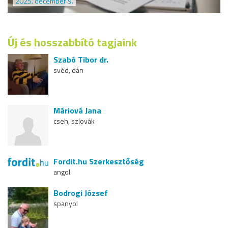
2025. december 9.
Új és hosszabbító tagjaink
Szabó Tibor dr.
svéd, dán
Máriová Jana
cseh, szlovák
Fordit.hu Szerkesztőség
angol
Bodrogi József
spanyol