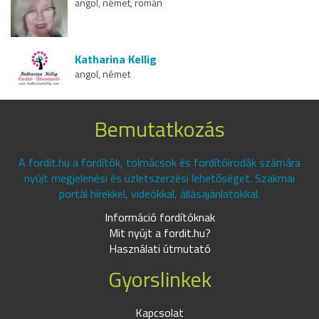
angol, német, román
Katharina Kellig
angol, német
Bemutatkozás
A fordit.hu a fordítók, tolmácsok és fordítóirodák számára
nyújt megjelenési és üzletszerzési lehetőséget. Szakmai
portál hírekkel, videókkal, állásajánlatokkal.
Információ fordítóknak
Mit nyújt a fordit.hu?
Használati útmutató
Gyorslinkek
Kapcsolat