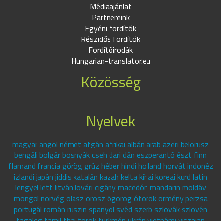
Médiaajánlat
Partnereink
Egyéni fordítók
Részidős fordítók
Fordítóirodák
Hungarian-translator.eu
Közösség
Nyelvek
magyar angol német afgán afrikai albán arab azeri belorusz
bengáli bolgár bosnyák cseh dari dán eszperantó észt finn
flamand francia görög grúz héber hindi holland horvát indonéz
izlandi japán jiddis katalán kazah kelta kínai koreai kurd latin
lengyel lett litván lovári cigány macedón mandarin moldáv
mongol norvég olasz orosz ógörög ótörök örmény perzsa
portugál román ruszin spanyol svéd szerb szlovák szlovén
tagalog tamil thai török türkmén ukrán vietnámi viszajan