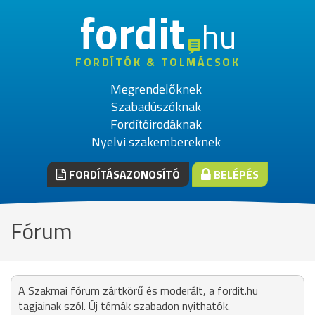
fordit
hu
FORDÍTÓK & TOLMÁCSOK
Megrendelőknek
Szabadúszóknak
Fordítóirodáknak
Nyelvi szakembereknek
FORDÍTÁSAZONOSÍTÓ
BELÉPÉS
Fórum
A Szakmai fórum zártkörű és moderált, a fordit.hu
tagjainak szól. Új témák szabadon nyithatók.