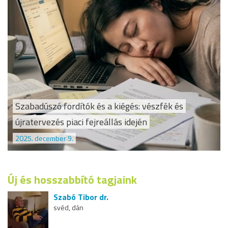
Szabadúszó fordítók és a kiégés: vészfék és
újratervezés piaci fejreállás idején
2025. december 9.
Új és hosszabbító tagjaink
Szabó Tibor dr.
svéd, dán