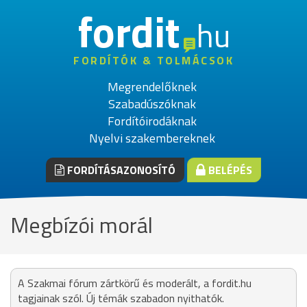
fordit
hu
FORDÍTÓK & TOLMÁCSOK
Megrendelőknek
Szabadúszóknak
Fordítóirodáknak
Nyelvi szakembereknek
FORDÍTÁSAZONOSÍTÓ
BELÉPÉS
Megbízói morál
A Szakmai fórum zártkörű és moderált, a fordit.hu
tagjainak szól. Új témák szabadon nyithatók.