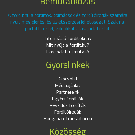
Bemutatkozás
A fordit.hu a fordítók, tolmácsok és fordítóirodák számára
nyújt megjelenési és üzletszerzési lehetőséget. Szakmai
portál hírekkel, videókkal, állásajánlatokkal.
Információ fordítóknak
Mit nyújt a fordit.hu?
Használati útmutató
Gyorslinkek
Kapcsolat
Médiaajánlat
Partnereink
Egyéni fordítók
Részidős fordítók
Fordítóirodák
Hungarian-translator.eu
Közösség