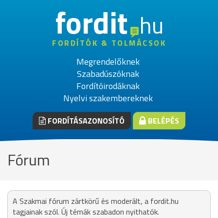
fordit
hu
FORDÍTÓK & TOLMÁCSOK
Megrendelőknek
Szabadúszóknak
Fordítóirodáknak
Nyelvi szakembereknek
FORDÍTÁSAZONOSÍTÓ
BELÉPÉS
Fórum
A Szakmai fórum zártkörű és moderált, a fordit.hu
tagjainak szól. Új témák szabadon nyithatók.