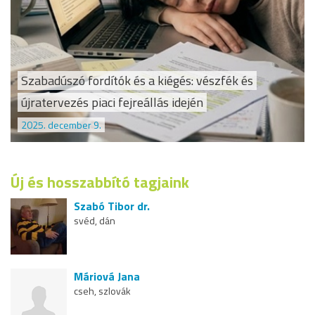
Szabadúszó fordítók és a kiégés: vészfék és
újratervezés piaci fejreállás idején
2025. december 9.
Új és hosszabbító tagjaink
Szabó Tibor dr.
svéd, dán
Máriová Jana
cseh, szlovák