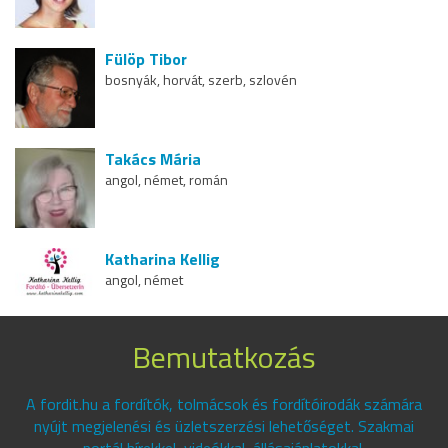
Fülöp Tibor
bosnyák, horvát, szerb, szlovén
Takács Mária
angol, német, román
Katharina Kellig
angol, német
Bemutatkozás
A fordit.hu a fordítók, tolmácsok és fordítóirodák számára
nyújt megjelenési és üzletszerzési lehetőséget. Szakmai