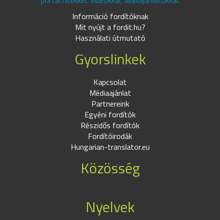
portál hírekkel, videókkal, állásajánlatokkal.
Információ fordítóknak
Mit nyújt a fordit.hu?
Használati útmutató
Gyorslinkek
Kapcsolat
Médiaajánlat
Partnereink
Egyéni fordítók
Részidős fordítók
Fordítóirodák
Hungarian-translator.eu
Közösség
Nyelvek