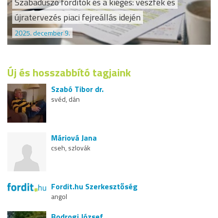
Szabadúszó fordítók és a kiégés: vészfék és
újratervezés piaci fejreállás idején
2025. december 9.
Új és hosszabbító tagjaink
Szabó Tibor dr.
svéd, dán
Máriová Jana
cseh, szlovák
Fordit.hu Szerkesztőség
angol
Bodrogi József