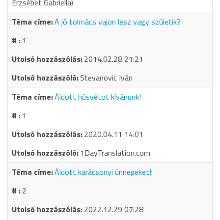
Erzsébet Gabriella)
A jó tolmács vajon lesz vagy születik?
1
2014.02.28 21:21
Stevanovic Iván
Áldott húsvétot kívánunk!
1
2020.04.11 14:01
1DayTranslation.com
Áldott karácsonyi ünnepeket!
2
2022.12.29 07:28