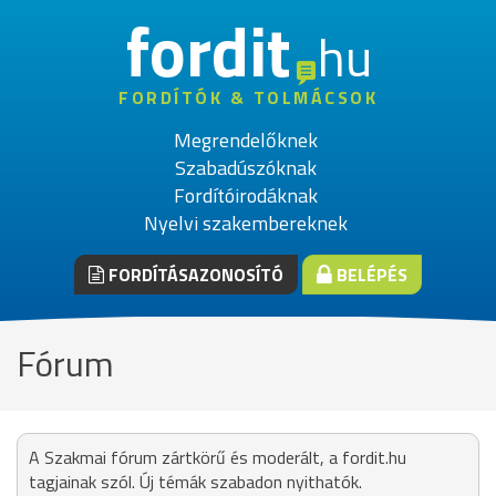
fordit
hu
FORDÍTÓK & TOLMÁCSOK
Megrendelőknek
Szabadúszóknak
Fordítóirodáknak
Nyelvi szakembereknek
FORDÍTÁSAZONOSÍTÓ
BELÉPÉS
Fórum
A Szakmai fórum zártkörű és moderált, a fordit.hu
tagjainak szól. Új témák szabadon nyithatók.