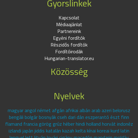
Gyorslinkek
Kapcsolat
Médiaajánlat
Partnereink
Egyéni fordítók
Részidős fordítók
Fordítóirodák
Hungarian-translator.eu
Közösség
Nyelvek
magyar angol német afgán afrikai albán arab azeri belorusz
bengáli bolgár bosnyák cseh dari dán eszperantó észt finn
flamand francia görög grúz héber hindi holland horvát indonéz
izlandi japán jiddis katalán kazah kelta kínai koreai kurd latin
lengyel lett litván lovári cigány macedón mandarin moldáv