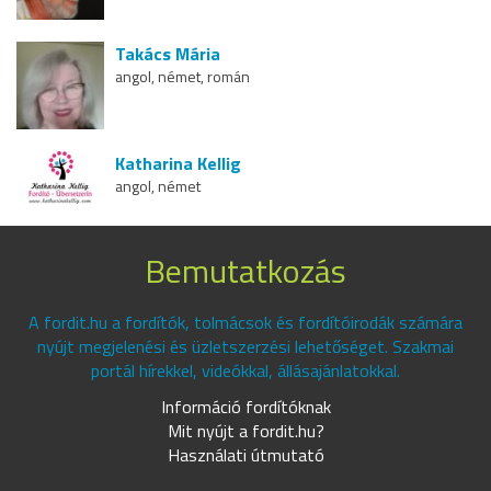
Takács Mária
angol, német, román
Katharina Kellig
angol, német
Bemutatkozás
A fordit.hu a fordítók, tolmácsok és fordítóirodák számára
nyújt megjelenési és üzletszerzési lehetőséget. Szakmai
portál hírekkel, videókkal, állásajánlatokkal.
Információ fordítóknak
Mit nyújt a fordit.hu?
Használati útmutató