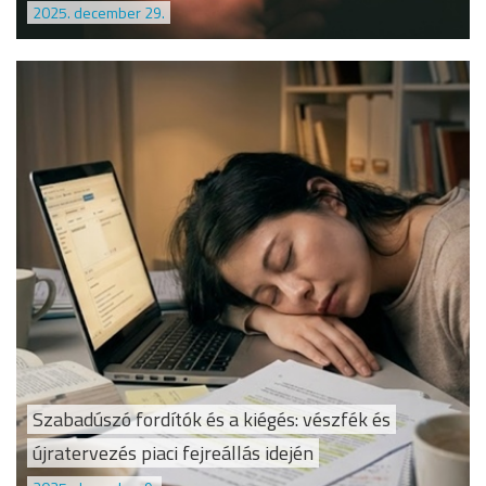
2025. december 29.
Szabadúszó fordítók és a kiégés: vészfék és
újratervezés piaci fejreállás idején