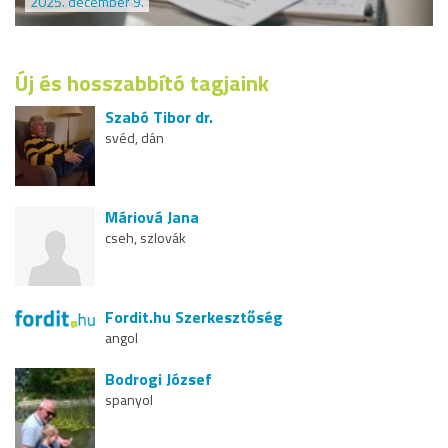
2025. december 9.
Új és hosszabbító tagjaink
Szabó Tibor dr.
svéd, dán
Máriová Jana
cseh, szlovák
Fordit.hu Szerkesztőség
angol
Bodrogi József
spanyol