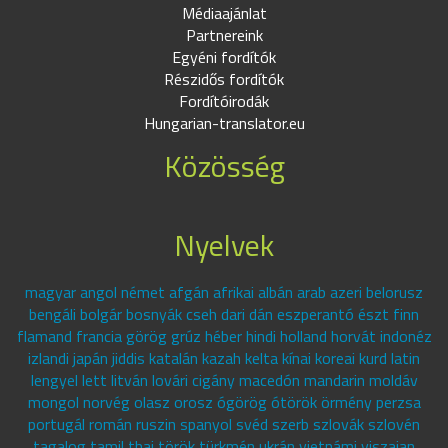
Médiaajánlat
Partnereink
Egyéni fordítók
Részidős fordítók
Fordítóirodák
Hungarian-translator.eu
Közösség
Nyelvek
magyar angol német afgán afrikai albán arab azeri belorusz
bengáli bolgár bosnyák cseh dari dán eszperantó észt finn
flamand francia görög grúz héber hindi holland horvát indonéz
izlandi japán jiddis katalán kazah kelta kínai koreai kurd latin
lengyel lett litván lovári cigány macedón mandarin moldáv
mongol norvég olasz orosz ógörög ótörök örmény perzsa
portugál román ruszin spanyol svéd szerb szlovák szlovén
tagalog tamil thai török türkmén ukrán vietnámi viszajan