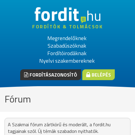
fordit
hu
FORDÍTÓK & TOLMÁCSOK
Megrendelőknek
Szabadúszóknak
Fordítóirodáknak
Nyelvi szakembereknek
FORDÍTÁSAZONOSÍTÓ
BELÉPÉS
Fórum
A Szakmai fórum zártkörű és moderált, a fordit.hu
tagjainak szól. Új témák szabadon nyithatók.