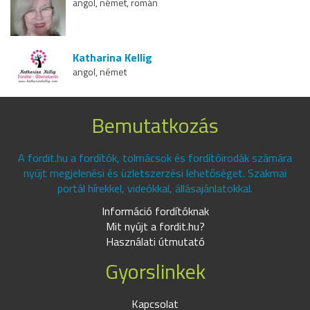
angol, német, román
Katharina Kellig
angol, német
Bemutatkozás
A fordit.hu a fordítók, tolmácsok és fordítóirodák számára
nyújt megjelenési és üzletszerzési lehetőséget. Szakmai
portál hírekkel, videókkal, állásajánlatokkal.
Információ fordítóknak
Mit nyújt a fordit.hu?
Használati útmutató
Gyorslinkek
Kapcsolat