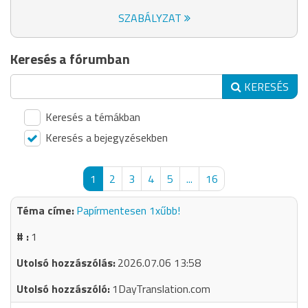
SZABÁLYZAT
Keresés a fórumban
KERESÉS
Keresés a témákban
Keresés a bejegyzésekben
1
2
3
4
5
...
16
Papírmentesen 1xűbb!
1
2026.07.06 13:58
1DayTranslation.com