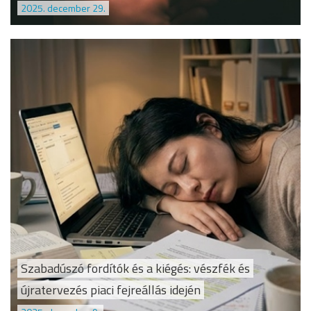
2025. december 29.
Szabadúszó fordítók és a kiégés: vészfék és
újratervezés piaci fejreállás idején