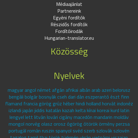
Médiaajánlat
Partnereink
Egyéni fordítók
Részidős fordítók
Fordítóirodák
Hungarian-translator.eu
Közösség
Nyelvek
magyar angol német afgán afrikai albán arab azeri belorusz
bengáli bolgár bosnyák cseh dari dán eszperantó észt finn
flamand francia görög grúz héber hindi holland horvát indonéz
izlandi japán jiddis katalán kazah kelta kínai koreai kurd latin
lengyel lett litván lovári cigány macedón mandarin moldáv
mongol norvég olasz orosz ógörög ótörök örmény perzsa
portugál román ruszin spanyol svéd szerb szlovák szlovén
tagalog tamil thai török türkmén ukrán vietnámi viszajan