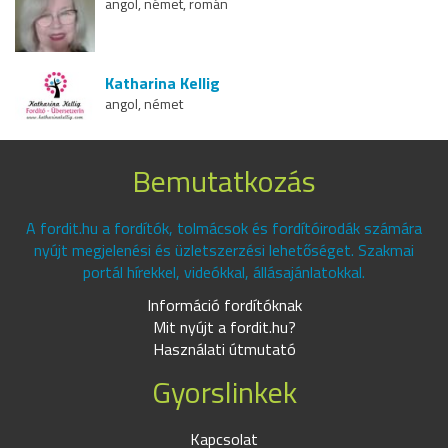
angol, német, román
Katharina Kellig
angol, német
Bemutatkozás
A fordit.hu a fordítók, tolmácsok és fordítóirodák számára
nyújt megjelenési és üzletszerzési lehetőséget. Szakmai
portál hírekkel, videókkal, állásajánlatokkal.
Információ fordítóknak
Mit nyújt a fordit.hu?
Használati útmutató
Gyorslinkek
Kapcsolat