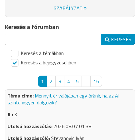
SZABÁLYZAT
Keresés a fórumban
KERESÉS
Keresés a témákban
Keresés a bejegyzésekben
1
2
3
4
5
...
16
Mennyit ér valójában egy óránk, ha az AI
szinte ingyen dolgozik?
3
2026.08.07 01:38
Stevanovic Iván