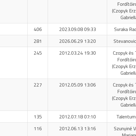
Fordítóir
(Czopyk Er
Gabriell
406
2023.09.08 09:33
Svraka Ra
281
2026.06.29 13:20
Stevanovic
245
2012.03.24 19:30
Czopyk és 
Fordítóir
(Czopyk Er
Gabriell
227
2012.05.09 13:06
Czopyk és 
Fordítóir
(Czopyk Er
Gabriell
135
2012.07.18 07:10
Talentum
116
2012.06.13 13:16
Szunyiné 
Marian