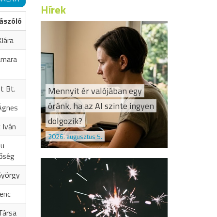
Hírek
ászóló
lára
amara
t Bt.
Mennyit ér valójában egy
óránk, ha az AI szinte ingyen
Ágnes
dolgozik?
 Iván
2026. augusztus 5.
hu
őség
György
renc
Társa