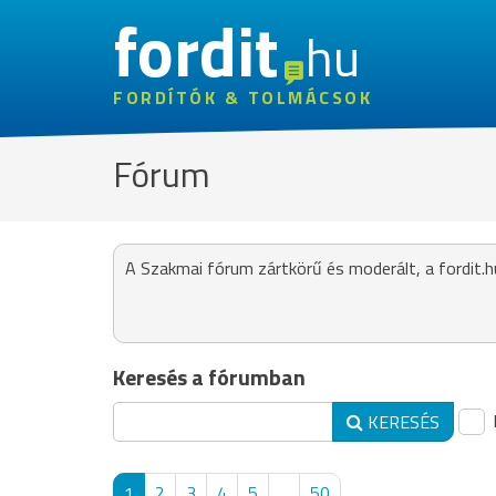
fordit
hu
FORDÍTÓK & TOLMÁCSOK
Fórum
A Szakmai fórum zártkörű és moderált, a fordit.h
Keresés a fórumban
KERESÉS
1
2
3
4
5
...
50