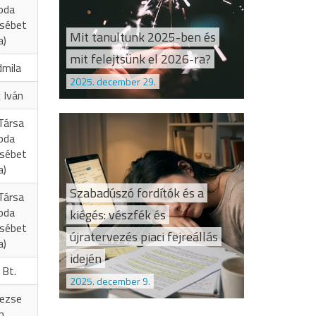
oda
zsébet
Mit tanultunk 2025-ben és
a)
mit felejtsünk el 2026-ra?
dmila
2025. december 29.
 Iván
Társa
oda
zsébet
a)
Szabadúszó fordítók és a
Társa
oda
kiégés: vészfék és
zsébet
újratervezés piaci fejreállás
a)
idején
 Bt.
2025. december 9.
Vezse
n