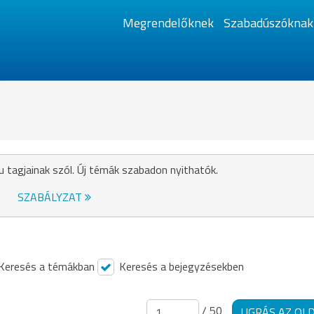
Megrendelőknek
Szabadúszóknak
u tagjainak szól. Új témák szabadon nyithatók.
SZABÁLYZAT
Keresés a témákban
Keresés a bejegyzésekben
/ 50
UGRÁS AZ OL