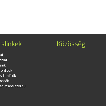
slinkek
Közösség
at
ánlat
eink
fordítók
s fordítók
irodák
an-translator.eu