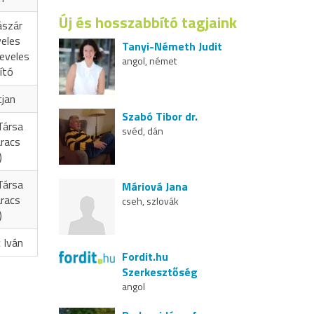
Új és hosszabbító tagjaink
ászár
veles
Tanyi-Németh Judit
eveles
angol, német
ító
cjan
Szabó Tibor dr.
Társa
svéd, dán
aracs
)
Társa
Máriová Jana
aracs
cseh, szlovák
)
 Iván
Fordit.hu
Szerkesztőség
angol