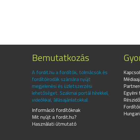
Bemutatkozás
Gyor
A fordit.hu a fordítók, tolmácsok és
Kapcsol
fordítóirodák számára nyújt
Médiaaj
megjelenési és üzletszerzési
Partner
lehetőséget. Szakmai portál hírekkel,
Egyéni 
videókkal, állásajánlatokkal.
Részidő
Fordító
Információ fordítóknak
Hungari
Mit nyújt a fordit.hu?
Használati útmutató