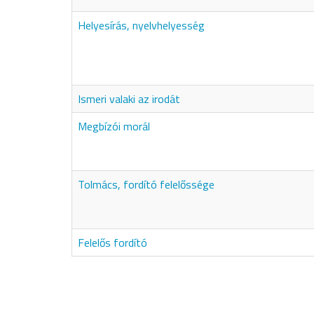
Helyesírás, nyelvhelyesség
Ismeri valaki az irodát
Megbízói morál
Tolmács, fordító felelőssége
Felelős fordító