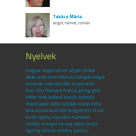
Takács Mária
angol, német, román
Nyelvek
magyar angol német afgán afrikai
albán arab azeri belorusz bengáli bolgár
bosnyák cseh dari dán eszperantó
észt finn flamand francia görög grúz
héber hindi holland horvát indonéz
izlandi japán jiddis katalán kazah kelta
kínai koreai kurd latin lengyel lett litván
lovári cigány macedón mandarin
moldáv mongol norvég olasz orosz
ógörög ótörök örmény perzsa