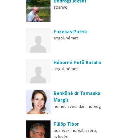
Bodrogi József
spanyol
Fazekas Patrik
angol, német
Hóborné Pető Katalin
angol, német
Benkőné dr Tamaska
Margit
német, svéd, dán, norvég
Fülöp Tibor
bosnyák, horvát, szerb,
szlovén