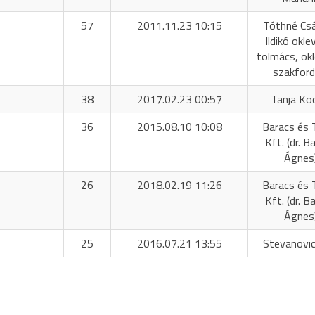
57
2011.11.23 10:15
Tóthné Cs
Ildikó okle
tolmács, okl
szakford
38
2017.02.23 00:57
Tanja Ko
36
2015.08.10 10:08
Baracs és 
Kft. (dr. B
Ágnes
26
2018.02.19 11:26
Baracs és 
Kft. (dr. B
Ágnes
25
2016.07.21 13:55
Stevanovic