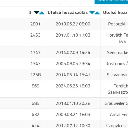
#
Utolsó hozzászólás
Utolsó hozz
2891
2013.06.27 08:00
Potoczki K
2453
2017.01.10 17:03
Horváth T
Éva
1747
2014.07.09 14:24
Seedmarke
1343
2005.08.05 23:34
Rostonics 
1258
2014.06.14 15:41
Stevanovic
869
2024.06.25 18:03
Fordit.
Szerkeszt
685
2013.01.10 20:28
Grauweiler 
632
2009.03.21 18:03
Antal Fe
424
2012.07.12 10:30
Czopyk és 