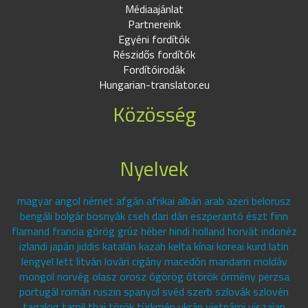
Médiaajánlat
Partnereink
Egyéni fordítók
Részidős fordítók
Fordítóirodák
Hungarian-translator.eu
Közösség
Nyelvek
magyar angol német afgán afrikai albán arab azeri belorusz
bengáli bolgár bosnyák cseh dari dán eszperantó észt finn
flamand francia görög grúz héber hindi holland horvát indonéz
izlandi japán jiddis katalán kazah kelta kínai koreai kurd latin
lengyel lett litván lovári cigány macedón mandarin moldáv
mongol norvég olasz orosz ógörög ótörök örmény perzsa
portugál román ruszin spanyol svéd szerb szlovák szlovén
tagalog tamil thai török türkmén ukrán vietnámi viszajan