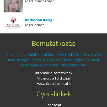
angol, német, román
Katharina Kellig
angol, német
Bemutatkozás
A fordit.hu a fordítók, tolmácsok és fordítóirodák számára
nyújt megjelenési és üzletszerzési lehetőséget. Szakmai
portál hírekkel, videókkal, állásajánlatokkal.
Információ fordítóknak
Mit nyújt a fordit.hu?
Használati útmutató
Gyorslinkek
Kapcsolat