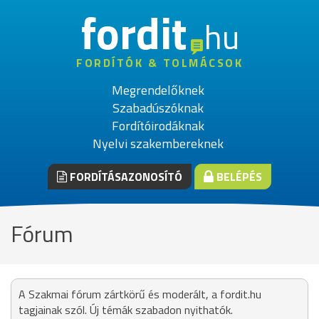
fordit
hu
FORDÍTÓK & TOLMÁCSOK
Megrendelőknek
Szabadúszóknak
Fordítóirodáknak
Nyelvi szakembereknek
FORDÍTÁSAZONOSÍTÓ
BELÉPÉS
Fórum
A Szakmai fórum zártkörű és moderált, a fordit.hu
tagjainak szól. Új témák szabadon nyithatók.