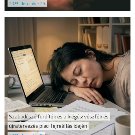
2025. december 29.
Szabadúszó fordítók és a kiégés: vészfék és
újratervezés piaci fejreállás idején