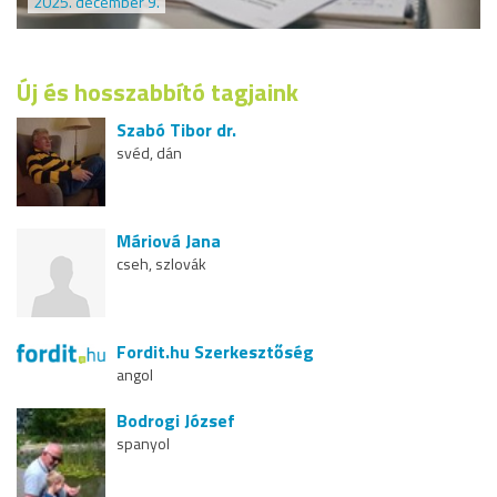
2025. december 9.
Új és hosszabbító tagjaink
Szabó Tibor dr.
svéd, dán
Máriová Jana
cseh, szlovák
Fordit.hu Szerkesztőség
angol
Bodrogi József
spanyol