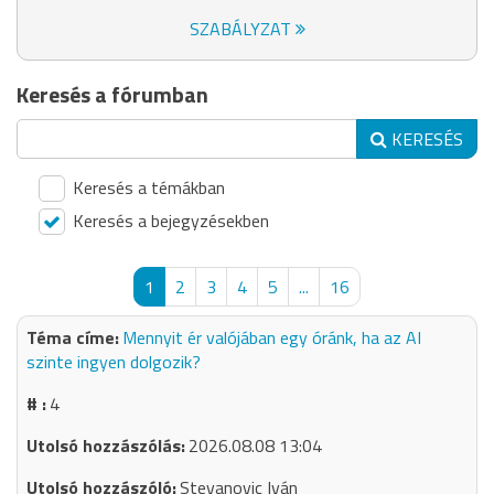
SZABÁLYZAT
Keresés a fórumban
KERESÉS
Keresés a témákban
Keresés a bejegyzésekben
1
2
3
4
5
...
16
Mennyit ér valójában egy óránk, ha az AI
szinte ingyen dolgozik?
4
2026.08.08 13:04
Stevanovic Iván