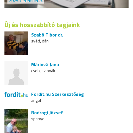
2025. december 9.
Új és hosszabbító tagjaink
Szabó Tibor dr.
svéd, dán
Máriová Jana
cseh, szlovák
Fordit.hu Szerkesztőség
angol
Bodrogi József
spanyol