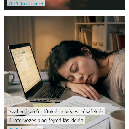
2025. december 29.
Szabadúszó fordítók és a kiégés: vészfék és
újratervezés piaci fejreállás idején