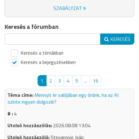
SZABÁLYZAT
Keresés a fórumban
KERESÉS
Keresés a témákban
Keresés a bejegyzésekben
1
2
3
4
5
...
16
Mennyit ér valójában egy óránk, ha az AI
szinte ingyen dolgozik?
4
2026.08.08 13:04
Stevanovic Iván