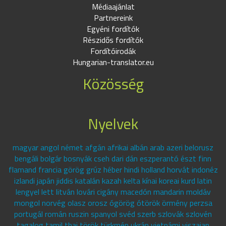
Médiaajánlat
Partnereink
Egyéni fordítók
Részidős fordítók
Fordítóirodák
Hungarian-translator.eu
Közösség
Nyelvek
magyar angol német afgán afrikai albán arab azeri belorusz
bengáli bolgár bosnyák cseh dari dán eszperantó észt finn
flamand francia görög grúz héber hindi holland horvát indonéz
izlandi japán jiddis katalán kazah kelta kínai koreai kurd latin
lengyel lett litván lovári cigány macedón mandarin moldáv
mongol norvég olasz orosz ógörög ótörök örmény perzsa
portugál román ruszin spanyol svéd szerb szlovák szlovén
tagalog tamil thai török türkmén ukrán vietnámi viszajan