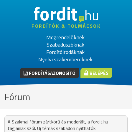
fordit
hu
FORDÍTÓK & TOLMÁCSOK
Megrendelőknek
Szabadúszóknak
Fordítóirodáknak
Nyelvi szakembereknek
FORDÍTÁSAZONOSÍTÓ
BELÉPÉS
Fórum
A Szakmai fórum zártkörű és moderált, a fordit.hu
tagjainak szól. Új témák szabadon nyithatók.