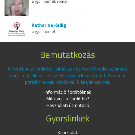
angol, német, román
Katharina Kellig
angol, német
Bemutatkozás
A fordit.hu a fordítók, tolmácsok és fordítóirodák számára
nyújt megjelenési és üzletszerzési lehetőséget. Szakmai
portál hírekkel, videókkal, állásajánlatokkal.
Információ fordítóknak
Mit nyújt a fordit.hu?
Használati útmutató
Gyorslinkek
Kapcsolat