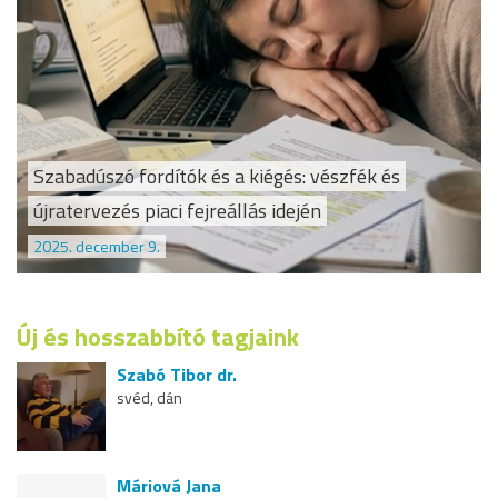
Szabadúszó fordítók és a kiégés: vészfék és
újratervezés piaci fejreállás idején
2025. december 9.
Új és hosszabbító tagjaink
Szabó Tibor dr.
svéd, dán
Máriová Jana