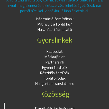
A fordit.hu a fordítók, tolmácsok és fordítóirodák számára
nyújt megjelenési és üzletszerzési lehetőséget. Szakmai
portál hírekkel, videókkal, állásajánlatokkal.
Információ fordítóknak
Mit nyújt a fordit.hu?
Használati útmutató
Gyorslinkek
Kapcsolat
Médiaajánlat
Partnereink
Egyéni fordítók
Részidős fordítók
Fordítóirodák
Hungarian-translator.eu
Közösség
Fordítók, tolmácsok