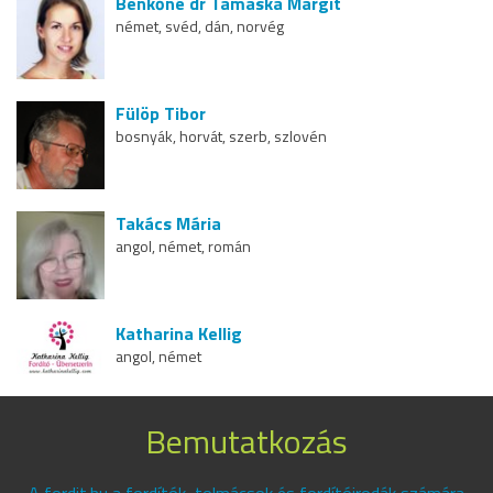
Benkőné dr Tamaska Margit
német, svéd, dán, norvég
Fülöp Tibor
bosnyák, horvát, szerb, szlovén
Takács Mária
angol, német, román
Katharina Kellig
angol, német
Bemutatkozás