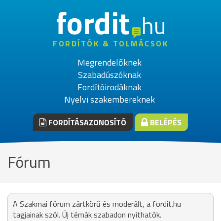
fordit
hu
FORDÍTÓK & TOLMÁCSOK
Megrendelőknek
Szabadúszóknak
Fordítóirodáknak
Nyelvi szakembereknek
FORDÍTÁSAZONOSÍTÓ
BELÉPÉS
Fórum
A Szakmai fórum zártkörű és moderált, a fordit.hu
tagjainak szól. Új témák szabadon nyithatók.