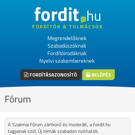
fordit
hu
FORDÍTÓK & TOLMÁCSOK
Megrendelőknek
Szabadúszóknak
Fordítóirodáknak
Nyelvi szakembereknek
FORDÍTÁSAZONOSÍTÓ
BELÉPÉS
Fórum
A Szakmai fórum zártkörű és moderált, a fordit.hu
tagjainak szól. Új témák szabadon nyithatók.