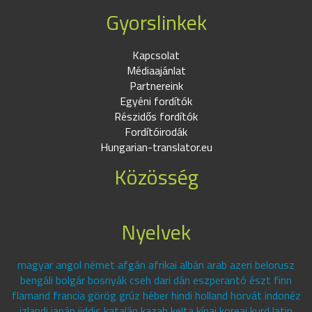
Gyorslinkek
Kapcsolat
Médiaajánlat
Partnereink
Egyéni fordítók
Részidős fordítók
Fordítóirodák
Hungarian-translator.eu
Közösség
Nyelvek
magyar angol német afgán afrikai albán arab azeri belorusz
bengáli bolgár bosnyák cseh dari dán eszperantó észt finn
flamand francia görög grúz héber hindi holland horvát indonéz
izlandi japán jiddis katalán kazah kelta kínai koreai kurd latin