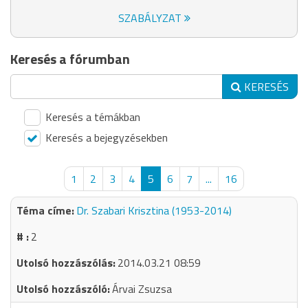
SZABÁLYZAT
Keresés a fórumban
KERESÉS
Keresés a témákban
Keresés a bejegyzésekben
1
2
3
4
5
6
7
...
16
Dr. Szabari Krisztina (1953-2014)
2
2014.03.21 08:59
Árvai Zsuzsa