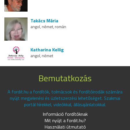
Takács Mária
angol, német, román
Katharina Kellig
angol, német
Bemutatkozás
A fordit.hu a fordítók, tolmácsok és fordítóirodák számára
nyújt megjelenési és üzletszerzési lehetőséget. Szakmai
portál hírekkel, videókkal, állásajánlatokkal.
Információ fordítóknak
Mit nyújt a fordit.hu?
Használati útmutató