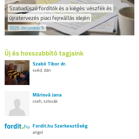
Szabadúszó fordítók és a kiégés: vészfék és
újratervezés piaci fejreállás idején
2025. december 9.
Új és hosszabbító tagjaink
Szabó Tibor dr.
svéd, dán
Máriová Jana
cseh, szlovák
Fordit.hu Szerkesztőség
angol