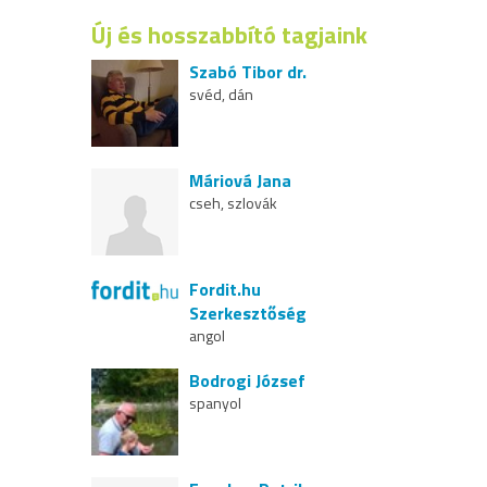
Új és hosszabbító tagjaink
Szabó Tibor dr.
svéd, dán
Máriová Jana
cseh, szlovák
Fordit.hu
Szerkesztőség
angol
Bodrogi József
spanyol