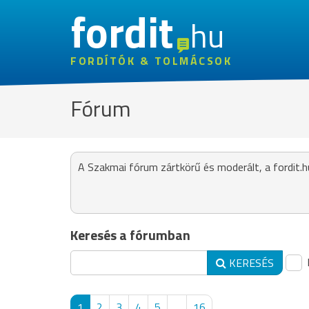
fordit
hu
FORDÍTÓK & TOLMÁCSOK
Fórum
A Szakmai fórum zártkörű és moderált, a fordit.h
Keresés a fórumban
KERESÉS
1
2
3
4
5
...
16