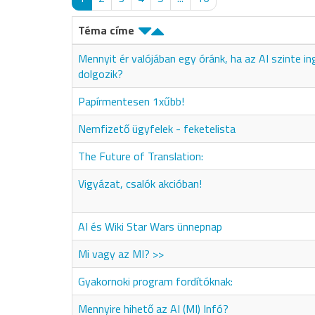
Téma címe
Mennyit ér valójában egy óránk, ha az AI szinte i
dolgozik?
Papírmentesen 1xűbb!
Nemfizető ügyfelek - feketelista
The Future of Translation:
Vigyázat, csalók akcióban!
AI és Wiki Star Wars ünnepnap
Mi vagy az MI? >>
Gyakornoki program fordítóknak:
Mennyire hihető az AI (MI) Infó?