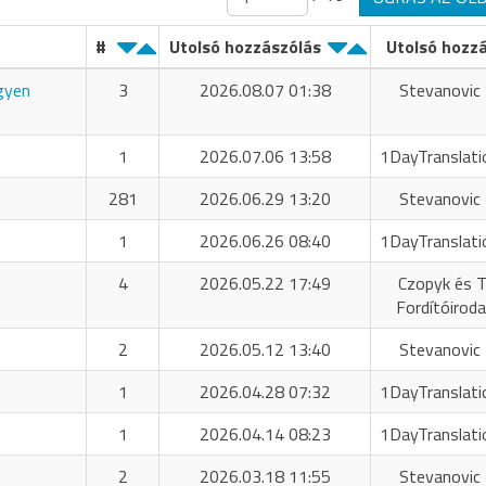
#
Utolsó hozzászólás
Utolsó hozz
ngyen
3
2026.08.07 01:38
Stevanovic 
1
2026.07.06 13:58
1DayTranslati
281
2026.06.29 13:20
Stevanovic 
1
2026.06.26 08:40
1DayTranslati
4
2026.05.22 17:49
Czopyk és T
Fordítóiroda
2
2026.05.12 13:40
Stevanovic 
1
2026.04.28 07:32
1DayTranslati
1
2026.04.14 08:23
1DayTranslati
2
2026.03.18 11:55
Stevanovic 