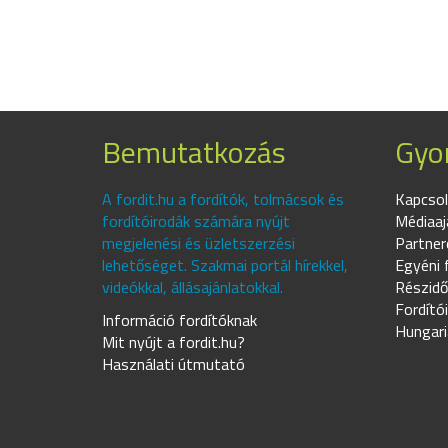
Bemutatkozás
Gyor
A fordit.hu a fordítók, tolmácsok és
Kapcsol
fordítóirodák számára nyújt
Médiaaj
megjelenési és üzletszerzési
Partner
lehetőséget. Szakmai portál hírekkel,
Egyéni 
videókkal, állásajánlatokkal.
Részidő
Fordító
Információ fordítóknak
Hungari
Mit nyújt a fordit.hu?
Használati útmutató