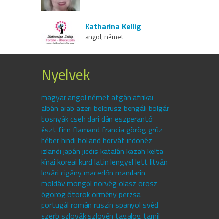
Katharina Kellig
angol, német
Nyelvek
magyar angol német afgán afrikai
albán arab azeri belorusz bengáli bolgár
bosnyák cseh dari dán eszperantó
észt finn flamand francia görög grúz
héber hindi holland horvát indonéz
izlandi japán jiddis katalán kazah kelta
kínai koreai kurd latin lengyel lett litván
lovári cigány macedón mandarin
moldáv mongol norvég olasz orosz
ógörög ótörök örmény perzsa
portugál román ruszin spanyol svéd
szerb szlovák szlovén tagalog tamil