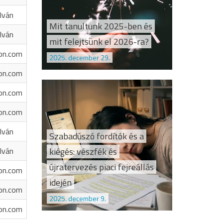
Iván
Mit tanultunk 2025-ben és
Iván
mit felejtsünk el 2026-ra?
on.com
2025. december 29.
on.com
on.com
on.com
Iván
Szabadúszó fordítók és a
kiégés: vészfék és
Iván
újratervezés piaci fejreállás
on.com
idején
on.com
2025. december 9.
on.com