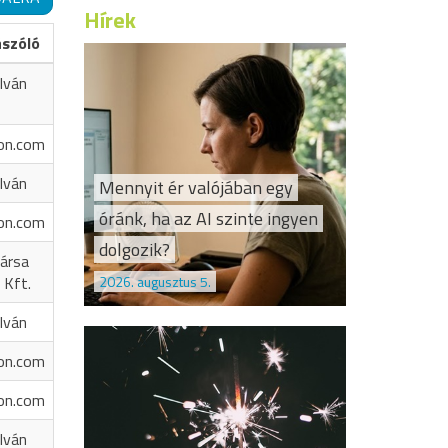
Hírek
ászóló
Iván
on.com
Iván
Mennyit ér valójában egy
óránk, ha az AI szinte ingyen
on.com
dolgozik?
ársa
2026. augusztus 5.
 Kft.
Iván
on.com
on.com
Iván