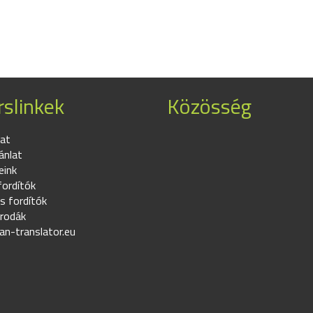
slinkek
Közösség
at
ánlat
eink
fordítók
s fordítók
irodák
an-translator.eu