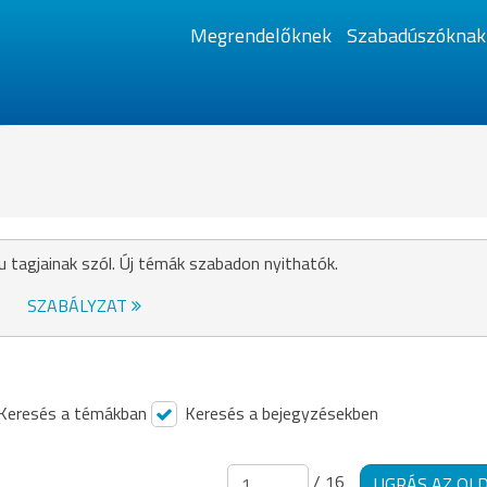
Megrendelőknek
Szabadúszóknak
u tagjainak szól. Új témák szabadon nyithatók.
SZABÁLYZAT
Keresés a témákban
Keresés a bejegyzésekben
/ 16
UGRÁS AZ OL