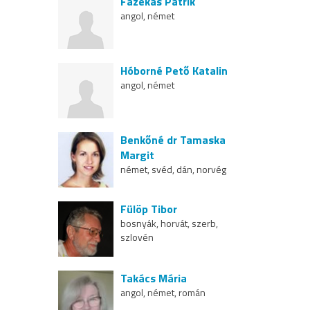
Fazekas Patrik
angol, német
Hóborné Pető Katalin
angol, német
Benkőné dr Tamaska
Margit
német, svéd, dán, norvég
Fülöp Tibor
bosnyák, horvát, szerb,
szlovén
Takács Mária
angol, német, román