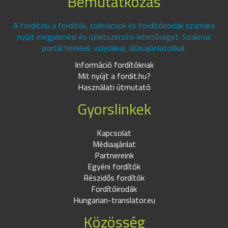
Bemutatkozás
A fordit.hu a fordítók, tolmácsok és fordítóirodák számára
nyújt megjelenési és üzletszerzési lehetőséget. Szakmai
portál hírekkel, videókkal, állásajánlatokkal.
Információ fordítóknak
Mit nyújt a fordit.hu?
Használati útmutató
Gyorslinkek
Kapcsolat
Médiaajánlat
Partnereink
Egyéni fordítók
Részidős fordítók
Fordítóirodák
Hungarian-translator.eu
Közösség