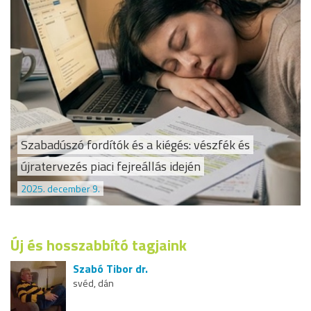
Szabadúszó fordítók és a kiégés: vészfék és
újratervezés piaci fejreállás idején
2025. december 9.
Új és hosszabbító tagjaink
Szabó Tibor dr.
svéd, dán