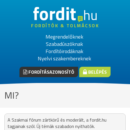
fordit
hu
FORDÍTÓK & TOLMÁCSOK
Megrendelőknek
Szabadúszóknak
Fordítóirodáknak
Nyelvi szakembereknek
FORDÍTÁSAZONOSÍTÓ
BELÉPÉS
MI?
A Szakmai fórum zártkörű és moderált, a fordit.hu
tagjainak szól. Új témák szabadon nyithatók.