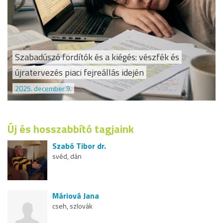
Szabadúszó fordítók és a kiégés: vészfék és
újratervezés piaci fejreállás idején
2025. december 9.
Új és hosszabbító tagjaink
Szabó Tibor dr.
svéd, dán
Máriová Jana
cseh, szlovák