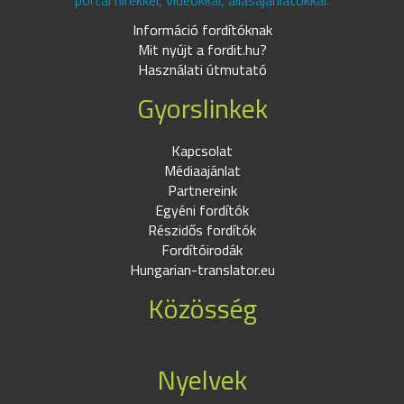
portál hírekkel, videókkal, állásajánlatokkal.
Információ fordítóknak
Mit nyújt a fordit.hu?
Használati útmutató
Gyorslinkek
Kapcsolat
Médiaajánlat
Partnereink
Egyéni fordítók
Részidős fordítók
Fordítóirodák
Hungarian-translator.eu
Közösség
Nyelvek