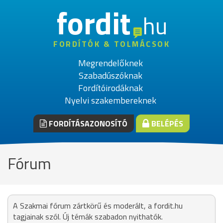
fordit
hu
FORDÍTÓK & TOLMÁCSOK
Megrendelőknek
Szabadúszóknak
Fordítóirodáknak
Nyelvi szakembereknek
FORDÍTÁSAZONOSÍTÓ
BELÉPÉS
Fórum
A Szakmai fórum zártkörű és moderált, a fordit.hu
tagjainak szól. Új témák szabadon nyithatók.