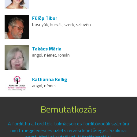
Fülöp Tibor
bosnyák, horvát, szerb, szlovén
Takács Mária
angol, német, román
Katharina Kellig
angol, német
Bemutatkozás
A fordit.hu a fordítók, tolmácsok és fordítóirodák számára
nyújt megjelenési és üzletszerzési lehetőséget. Szakmai