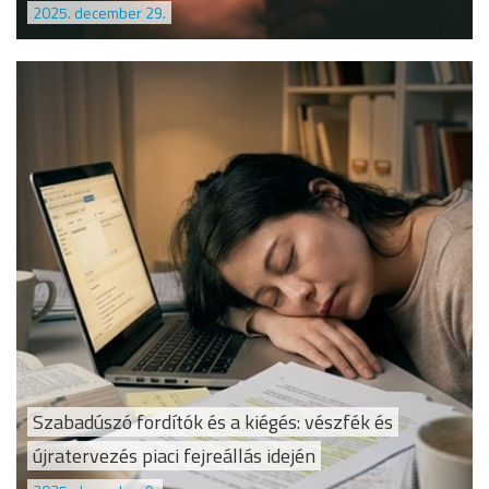
2025. december 29.
Szabadúszó fordítók és a kiégés: vészfék és
újratervezés piaci fejreállás idején