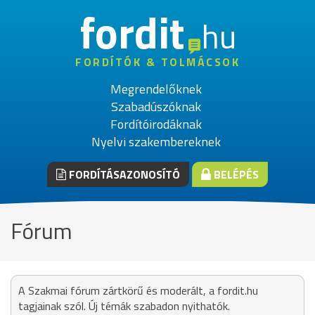
fordit
hu
FORDÍTÓK & TOLMÁCSOK
Megrendelőknek
Szabadúszóknak
Fordítóirodáknak
Nyelvi szakembereknek
FORDÍTÁSAZONOSÍTÓ
BELÉPÉS
Fórum
A Szakmai fórum zártkörű és moderált, a fordit.hu
tagjainak szól. Új témák szabadon nyithatók.