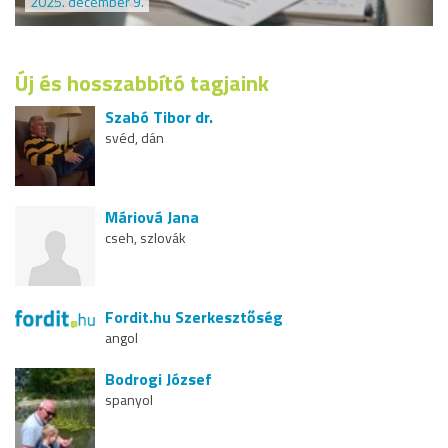
2025. december 9.
Új és hosszabbító tagjaink
Szabó Tibor dr.
svéd, dán
Máriová Jana
cseh, szlovák
Fordit.hu Szerkesztőség
angol
Bodrogi József
spanyol