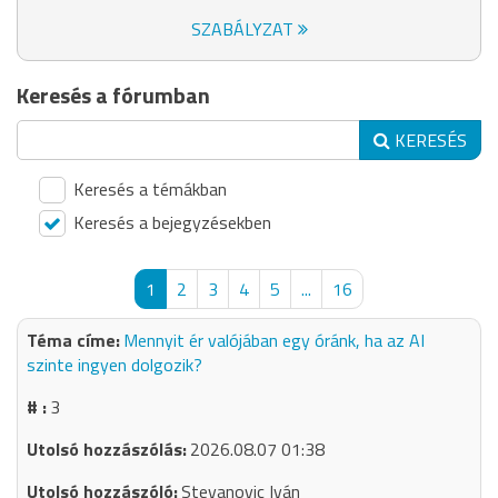
SZABÁLYZAT
Keresés a fórumban
KERESÉS
Keresés a témákban
Keresés a bejegyzésekben
1
2
3
4
5
...
16
Mennyit ér valójában egy óránk, ha az AI
szinte ingyen dolgozik?
3
2026.08.07 01:38
Stevanovic Iván