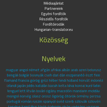
Médiaajánlat
Partnereink
Egyéni fordítók
Részidős fordítók
Fordítóirodák
Hungarian-translator.eu
Közösség
Nyelvek
magyar angol német afgán afrikai albán arab azeri belorusz
bengáli bolgár bosnyák cseh dari dán eszperantó észt finn
flamand francia görög grúz héber hindi holland horvát indonéz
izlandi japán jiddis katalán kazah kelta kínai koreai kurd latin
lengyel lett litván lovári cigány macedón mandarin moldáv
mongol norvég olasz orosz ógörög ótörök örmény perzsa
portugál román ruszin spanyol svéd szerb szlovák szlovén
tagalog tamil thai török türkmén ukrán vietnámi viszajan