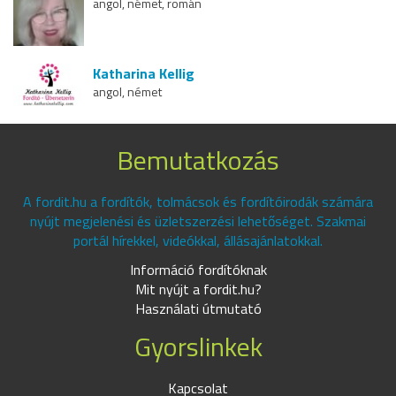
angol, német, román
Katharina Kellig
angol, német
Bemutatkozás
A fordit.hu a fordítók, tolmácsok és fordítóirodák számára
nyújt megjelenési és üzletszerzési lehetőséget. Szakmai
portál hírekkel, videókkal, állásajánlatokkal.
Információ fordítóknak
Mit nyújt a fordit.hu?
Használati útmutató
Gyorslinkek
Kapcsolat