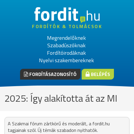
fordit
hu
FORDÍTÓK & TOLMÁCSOK
Megrendelőknek
Szabadúszóknak
Fordítóirodáknak
Nyelvi szakembereknek
FORDÍTÁSAZONOSÍTÓ
BELÉPÉS
2025: Így alakította át az MI
A Szakmai fórum zártkörű és moderált, a fordit.hu
tagjainak szól. Új témák szabadon nyithatók.