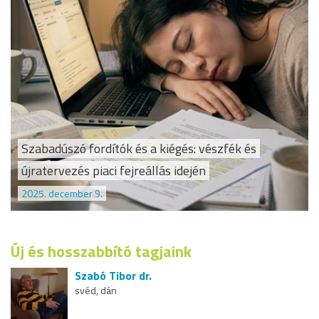
Szabadúszó fordítók és a kiégés: vészfék és
újratervezés piaci fejreállás idején
2025. december 9.
Új és hosszabbító tagjaink
Szabó Tibor dr.
svéd, dán