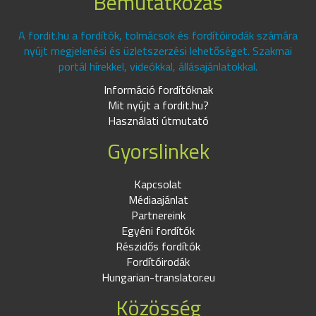
Bemutatkozás
A fordit.hu a fordítók, tolmácsok és fordítóirodák számára
nyújt megjelenési és üzletszerzési lehetőséget. Szakmai
portál hírekkel, videókkal, állásajánlatokkal.
Információ fordítóknak
Mit nyújt a fordit.hu?
Használati útmutató
Gyorslinkek
Kapcsolat
Médiaajánlat
Partnereink
Egyéni fordítók
Részidős fordítók
Fordítóirodák
Hungarian-translator.eu
Közösség