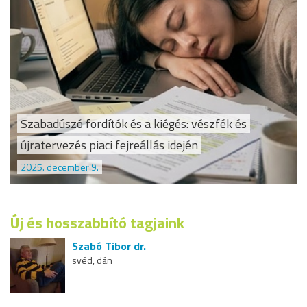
Szabadúszó fordítók és a kiégés: vészfék és
újratervezés piaci fejreállás idején
2025. december 9.
Új és hosszabbító tagjaink
Szabó Tibor dr.
svéd, dán