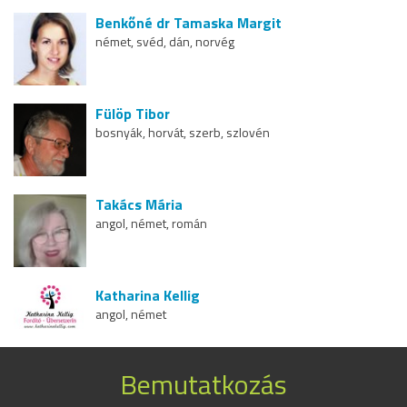
Benkőné dr Tamaska Margit
német, svéd, dán, norvég
Fülöp Tibor
bosnyák, horvát, szerb, szlovén
Takács Mária
angol, német, román
Katharina Kellig
angol, német
Bemutatkozás