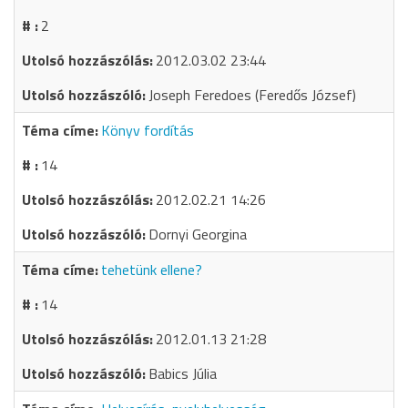
2
2012.03.02 23:44
Joseph Feredoes (Feredős József)
Könyv fordítás
14
2012.02.21 14:26
Dornyi Georgina
tehetünk ellene?
14
2012.01.13 21:28
Babics Júlia