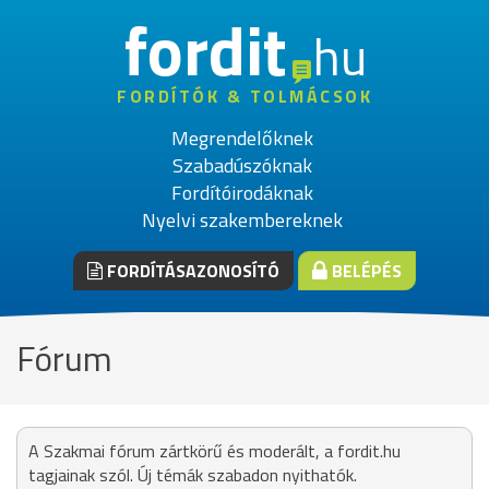
fordit
hu
FORDÍTÓK & TOLMÁCSOK
Megrendelőknek
Szabadúszóknak
Fordítóirodáknak
Nyelvi szakembereknek
FORDÍTÁSAZONOSÍTÓ
BELÉPÉS
Fórum
A Szakmai fórum zártkörű és moderált, a fordit.hu
tagjainak szól. Új témák szabadon nyithatók.