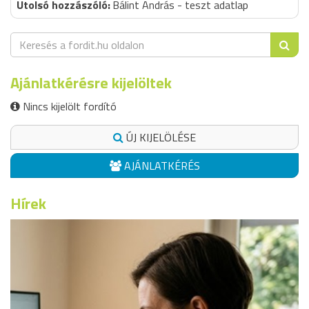
Bálint András - teszt adatlap
Ajánlatkérésre kijelöltek
Nincs kijelölt fordító
ÚJ KIJELÖLÉSE
AJÁNLATKÉRÉS
Hírek