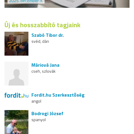
2025. december 9.
Új és hosszabbító tagjaink
Szabó Tibor dr.
svéd, dán
Máriová Jana
cseh, szlovák
Fordit.hu Szerkesztőség
angol
Bodrogi József
spanyol