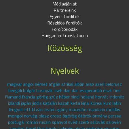
Médiaajánlat
Partnereink
Egyéni fordítók
Részidős fordítók
Fordítóirodák
Hungarian-translator.eu
Közösség
Nyelvek
magyar angol német afgán afrikai albán arab azeri belorusz
bengáli bolgár bosnyák cseh dari dán eszperantó észt finn
flamand francia görög grúz héber hindi holland horvát indonéz
izlandi japán jiddis katalán kazah kelta kínai koreai kurd latin
lengyel lett litván lovári cigány macedón mandarin moldáv
mongol norvég olasz orosz ógörög ótörök örmény perzsa
portugál román ruszin spanyol svéd szerb szlovák szlovén
tagalog tamil thai török türkmén ukrán vietnámi viszajan