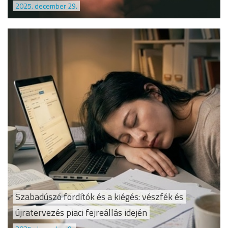
2025. december 29.
Szabadúszó fordítók és a kiégés: vészfék és
újratervezés piaci fejreállás idején