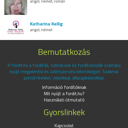
angol, német, román
Katharina Kellig
angol, német
Bemutatkozás
A fordit.hu a fordítók, tolmácsok és fordítóirodák számára
nyújt megjelenési és üzletszerzési lehetőséget. Szakmai
portál hírekkel, videókkal, állásajánlatokkal.
Információ fordítóknak
Mit nyújt a fordit.hu?
Használati útmutató
Gyorslinkek
Kapcsolat