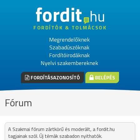
fordit
hu
FORDÍTÓK & TOLMÁCSOK
Megrendelőknek
Szabadúszóknak
Fordítóirodáknak
Nyelvi szakembereknek
FORDÍTÁSAZONOSÍTÓ
BELÉPÉS
Fórum
A Szakmai fórum zártkörű és moderált, a fordit.hu
tagjainak szól. Új témák szabadon nyithatók.