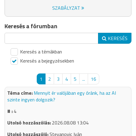
SZABÁLYZAT
Keresés a fórumban
KERESÉS
Keresés a témákban
Keresés a bejegyzésekben
1
2
3
4
5
...
16
Mennyit ér valójában egy óránk, ha az AI
szinte ingyen dolgozik?
4
2026.08.08 13:04
Stevanovic Iván