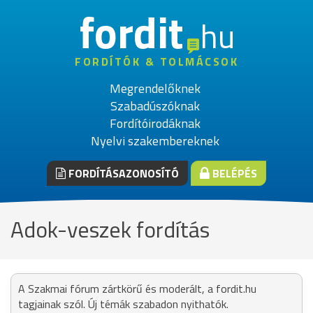
fordit
hu
FORDÍTÓK & TOLMÁCSOK
Megrendelőknek
Szabadúszóknak
Fordítóirodáknak
Nyelvi szakembereknek
FORDÍTÁSAZONOSÍTÓ
BELÉPÉS
Adok-veszek fordítás
A Szakmai fórum zártkörű és moderált, a fordit.hu
tagjainak szól. Új témák szabadon nyithatók.