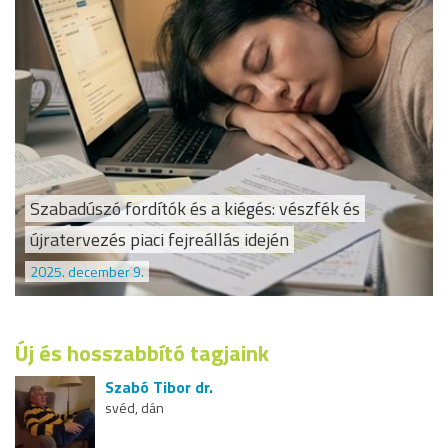
Szabadúszó fordítók és a kiégés: vészfék és
újratervezés piaci fejreállás idején
2025. december 9.
Új és hosszabbító tagjaink
Szabó Tibor dr.
svéd, dán