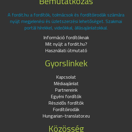
Bemutatkozás
A fordit.hu a fordítók, tolmácsok és fordítóirodák számára
nyújt megjelenési és üzletszerzési lehetőséget. Szakmai
portál hírekkel, videókkal, állásajánlatokkal.
Információ fordítóknak
Mit nyújt a fordit.hu?
Használati útmutató
Gyorslinkek
Kapcsolat
Médiaajánlat
Partnereink
Egyéni fordítók
Részidős fordítók
Fordítóirodák
Hungarian-translator.eu
Közösség