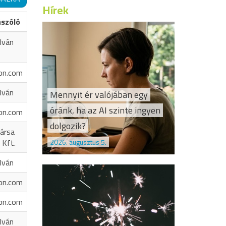
Hírek
ászóló
Iván
on.com
Iván
Mennyit ér valójában egy
óránk, ha az AI szinte ingyen
on.com
dolgozik?
ársa
2026. augusztus 5.
 Kft.
Iván
on.com
on.com
Iván