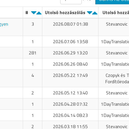
#
Utolsó hozzászólás
Utolsó hozz
ngyen
3
2026.08.07 01:38
Stevanovic 
1
2026.07.06 13:58
1DayTranslati
281
2026.06.29 13:20
Stevanovic 
1
2026.06.26 08:40
1DayTranslati
4
2026.05.22 17:49
Czopyk és T
Fordítóiroda
2
2026.05.12 13:40
Stevanovic 
1
2026.04.28 07:32
1DayTranslati
1
2026.04.14 08:23
1DayTranslati
2
2026.03.18 11:55
Stevanovic 