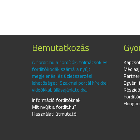
Bemutatkozás
Gyor
A fordit.hu a fordítók, tolmácsok és
Kapcsol
fordítóirodák számára nyújt
Médiaaj
megjelenési és üzletszerzési
Partner
lehetőséget. Szakmai portál hírekkel,
Egyéni 
videókkal, állásajánlatokkal.
Részidő
Fordító
Információ fordítóknak
Hungari
Mit nyújt a fordit.hu?
Használati útmutató