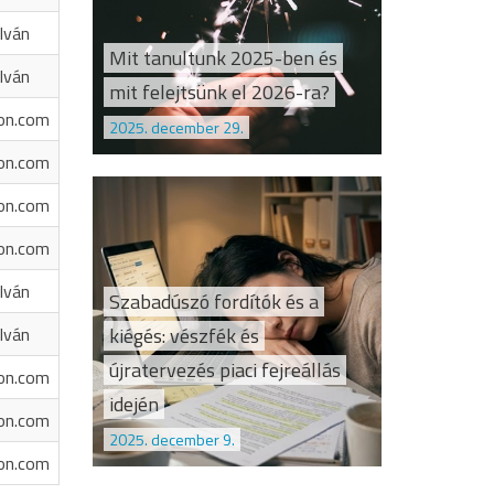
Iván
Mit tanultunk 2025-ben és
Iván
mit felejtsünk el 2026-ra?
on.com
2025. december 29.
on.com
on.com
on.com
Iván
Szabadúszó fordítók és a
kiégés: vészfék és
Iván
újratervezés piaci fejreállás
on.com
idején
on.com
2025. december 9.
on.com