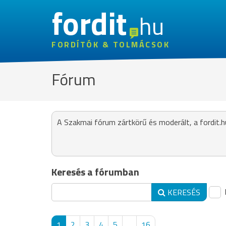
fordit
hu
FORDÍTÓK & TOLMÁCSOK
Fórum
A Szakmai fórum zártkörű és moderált, a fordit.h
Keresés a fórumban
KERESÉS
1
2
3
4
5
...
16