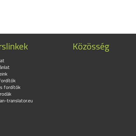
slinkek
Közösség
at
ánlat
eink
fordítók
s fordítók
irodák
an-translator.eu