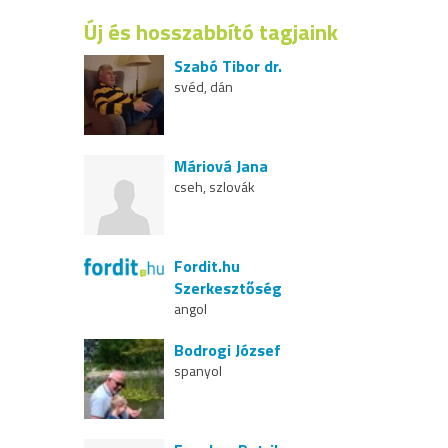
Új és hosszabbító tagjaink
Szabó Tibor dr.
svéd, dán
Máriová Jana
cseh, szlovák
Fordit.hu
Szerkesztőség
angol
Bodrogi József
spanyol