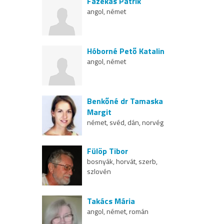
Fazekas Patrik
angol, német
Hóborné Pető Katalin
angol, német
Benkőné dr Tamaska
Margit
német, svéd, dán, norvég
Fülöp Tibor
bosnyák, horvát, szerb,
szlovén
Takács Mária
angol, német, román