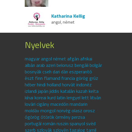
Katharina Kellig
angol, német
Nyelvek
magyar angol német afgán afrikai
albán arab azeri belorusz bengáli bolgár
bosnyák cseh dari dán eszperantó
észt finn flamand francia görög grúz
héber hindi holland horvát indonéz
izlandi japán jiddis katalán kazah kelta
kínai koreai kurd latin lengyel lett litván
lovári cigány macedón mandarin
moldáv mongol norvég olasz orosz
ógörög ótörök örmény perzsa
portugál román ruszin spanyol svéd
szerb szlovák szlovén tagalog tamil