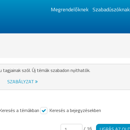
Megrendelőknek
Szabadúszóknak
u tagjainak szól. Új témák szabadon nyithatók.
SZABÁLYZAT
Keresés a témákban
Keresés a bejegyzésekben
/ 16
UGRÁS AZ OL