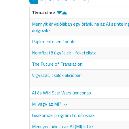
Téma címe
Mennyit ér valójában egy óránk, ha az AI szinte i
dolgozik?
Papírmentesen 1xűbb!
Nemfizető ügyfelek - feketelista
The Future of Translation:
Vigyázat, csalók akcióban!
AI és Wiki Star Wars ünnepnap
Mi vagy az MI? >>
Gyakornoki program fordítóknak:
Mennyire hihető az AI (MI) Infó?