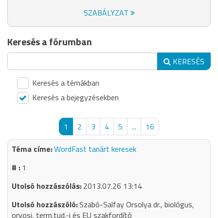
SZABÁLYZAT
Keresés a fórumban
KERESÉS
Keresés a témákban
Keresés a bejegyzésekben
1
2
3
4
5
...
16
WordFast tanárt keresek
1
2013.07.26 13:14
Szabó-Salfay Orsolya dr., biológus,
orvosi, term.tud.-i és EU szakfordító