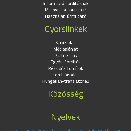
Információ fordítóknak
Mit nyújt a fordit.hu?
Használati útmutató
Gyorslinkek
Kapcsolat
Médiaajánlat
Partnereink
Egyéni fordítók
Részidős fordítók
Fordítóirodák
Hungarian-translator.eu
Közösség
Nyelvek
magyar angol német afgán afrikai albán arab azeri belorusz