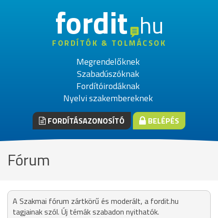
fordit
hu
FORDÍTÓK & TOLMÁCSOK
Megrendelőknek
Szabadúszóknak
Fordítóirodáknak
Nyelvi szakembereknek
FORDÍTÁSAZONOSÍTÓ
BELÉPÉS
Fórum
A Szakmai fórum zártkörű és moderált, a fordit.hu
tagjainak szól. Új témák szabadon nyithatók.