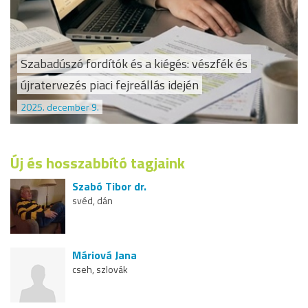
Szabadúszó fordítók és a kiégés: vészfék és
újratervezés piaci fejreállás idején
2025. december 9.
Új és hosszabbító tagjaink
Szabó Tibor dr.
svéd, dán
Máriová Jana
cseh, szlovák