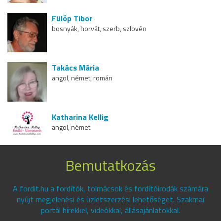
Fülöp Tibor
bosnyák, horvát, szerb, szlovén
Takács Mária
angol, német, román
Katharina Kellig
angol, német
Bemutatkozás
A fordit.hu a fordítók, tolmácsok és fordítóirodák számára
nyújt megjelenési és üzletszerzési lehetőséget. Szakmai
portál hírekkel, videókkal, állásajánlatokkal.