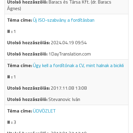
Baracs és Társa Kft. (dr. Baracs
Ágnes)
Új ISO-szabvány a fordításban
1
2024.04.19 09:54
1DayTranslation.com
Úgy kell a fordítónak a CV, mint halnak a bicikli
1
2017.11.08 13:08
Stevanovic Iván
ÜDVÖZLET
3