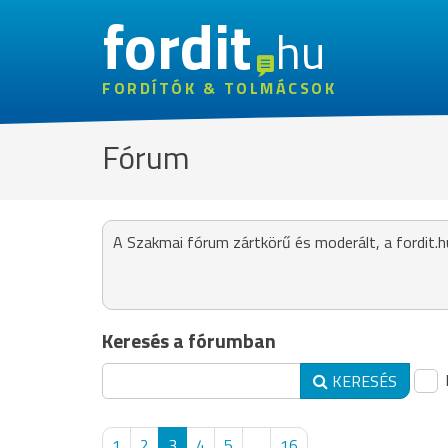
fordit
hu
FORDÍTÓK & TOLMÁCSOK
Fórum
A Szakmai fórum zártkörű és moderált, a fordit.h
Keresés a fórumban
KERESÉS
1
2
3
4
5
...
16