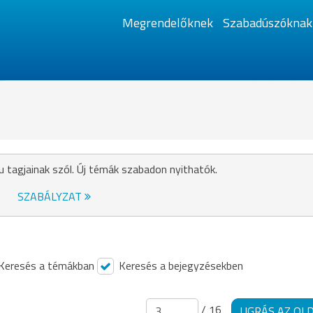
Megrendelőknek
Szabadúszóknak
u tagjainak szól. Új témák szabadon nyithatók.
SZABÁLYZAT
Keresés a témákban
Keresés a bejegyzésekben
/ 16
UGRÁS AZ OL