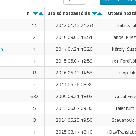
#
Utolsó hozzászólás
Utolsó hozz
14
2012.01.13 21:28
Babics Júl
2
2016.09.05 18:51
Janosi Krisz
én
1
2017.07.21 18:26
Károlyi Sus
1
2015.05.07 12:59
1x1 Fordító
8
2016.06.13 14:55
Fülöp Tib
2
2011.05.26 08:39
632
2009.03.21 18:03
Antal Fer
5
2013.06.07 09:36
Talentum 
3
2024.05.25 19:50
Stevanovic 
1
2025.03.17 18:10
1DayTranslati