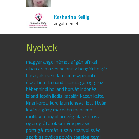
Katharina Kellig
angol, német
Nyelvek
magyar angol német afgán afrikai
albán arab azeri belorusz bengáli bolgár
bosnyák cseh dari dán eszperantó
észt finn flamand francia görög grúz
héber hindi holland horvát indonéz
izlandi japán jiddis katalán kazah kelta
kínai koreai kurd latin lengyel lett litván
lovári cigány macedón mandarin
moldáv mongol norvég olasz orosz
ógörög ótörök örmény perzsa
portugál román ruszin spanyol svéd
szerb szlovák szlovén tagalog tamil