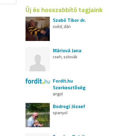
Új és hosszabbító tagjaink
Szabó Tibor dr.
svéd, dán
Máriová Jana
cseh, szlovák
Fordit.hu
Szerkesztőség
angol
Bodrogi József
spanyol