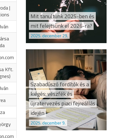
oda |
tions
Mit tanultunk 2025-ben és
mit felejtsünk el 2026-ra?
Iván
2025. december 29.
ársa
oda
on.com
sa Kft.
Ágnes)
Szabadúszó fordítók és a
Iván
kiégés: vészfék és
rea
újratervezés piaci fejreállás
óza
idején
2025. december 9.
yörgy
on.com