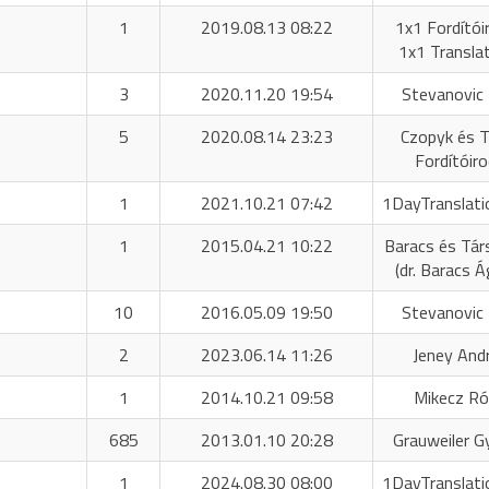
1
2019.08.13 08:22
1x1 Fordítóir
1x1 Transla
3
2020.11.20 19:54
Stevanovic 
5
2020.08.14 23:23
Czopyk és T
Fordítóir
1
2021.10.21 07:42
1DayTranslati
1
2015.04.21 10:22
Baracs és Tár
(dr. Baracs 
10
2016.05.09 19:50
Stevanovic 
2
2023.06.14 11:26
Jeney And
1
2014.10.21 09:58
Mikecz R
685
2013.01.10 20:28
Grauweiler G
1
2024.08.30 08:00
1DayTranslati