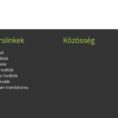
slinkek
Közösség
at
ánlat
eink
fordítók
s fordítók
irodák
an-translator.eu