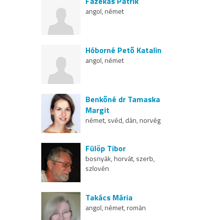
Fazekas Patrik
angol, német
Hóborné Pető Katalin
angol, német
Benkőné dr Tamaska
Margit
német, svéd, dán, norvég
Fülöp Tibor
bosnyák, horvát, szerb,
szlovén
Takács Mária
angol, német, román