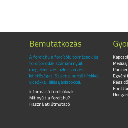
Bemutatkozás
Gyor
A fordit.hu a fordítók, tolmácsok és
Kapcsol
fordítóirodák számára nyújt
Médiaaj
megjelenési és üzletszerzési
Partner
lehetőséget. Szakmai portál hírekkel,
Egyéni 
videókkal, állásajánlatokkal.
Részidő
Fordító
Információ fordítóknak
Hungari
Mit nyújt a fordit.hu?
Használati útmutató