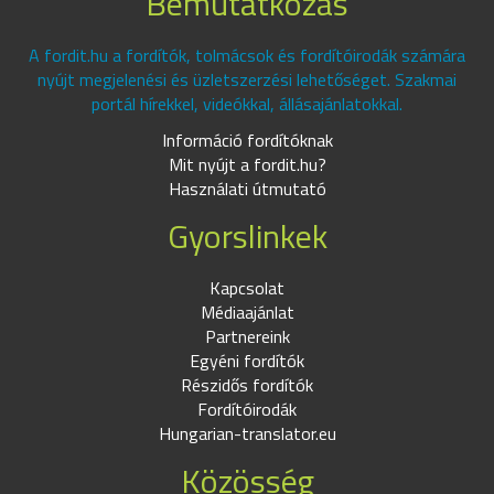
Bemutatkozás
A fordit.hu a fordítók, tolmácsok és fordítóirodák számára
nyújt megjelenési és üzletszerzési lehetőséget. Szakmai
portál hírekkel, videókkal, állásajánlatokkal.
Információ fordítóknak
Mit nyújt a fordit.hu?
Használati útmutató
Gyorslinkek
Kapcsolat
Médiaajánlat
Partnereink
Egyéni fordítók
Részidős fordítók
Fordítóirodák
Hungarian-translator.eu
Közösség