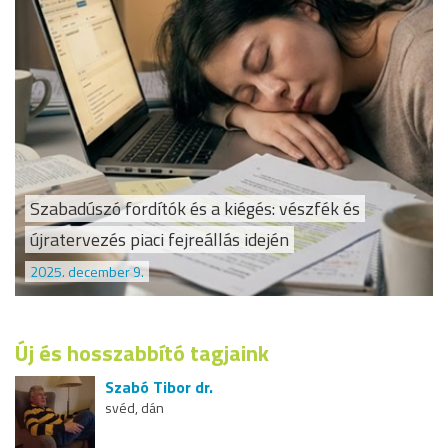
Szabadúszó fordítók és a kiégés: vészfék és
újratervezés piaci fejreállás idején
2025. december 9.
Új és hosszabbító tagjaink
Szabó Tibor dr.
svéd, dán