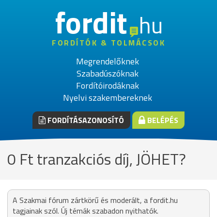
fordit
hu
FORDÍTÓK & TOLMÁCSOK
Megrendelőknek
Szabadúszóknak
Fordítóirodáknak
Nyelvi szakembereknek
FORDÍTÁSAZONOSÍTÓ
BELÉPÉS
0 Ft tranzakciós díj, JÖHET?
A Szakmai fórum zártkörű és moderált, a fordit.hu
tagjainak szól. Új témák szabadon nyithatók.